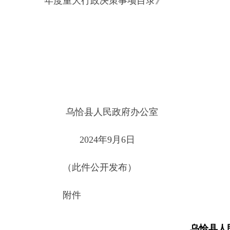
2024年9月6日
（此件公开发布）
附件
乌恰县人民政府
序
决策事项名
决策依据
号
称
《中华人民共和国水法》《中
治法》《中华人民共和国水土
乌恰新水网
例》《国内水路运输管理条例
1
规划
《城市供水条例》《中华人民