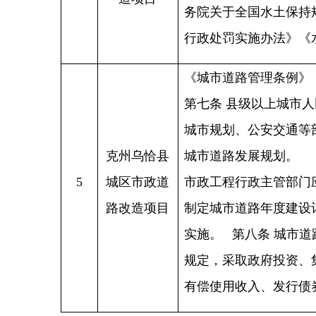
文件下载：
恰政办发
〔2024〕15号 关于印发《乌恰县人
民政府2024年度重大行政决策事项
目录》的通知
主办：新疆乌恰县人民政府办公室
承办：新疆乌恰县政务服务和
政府网站标识码：6530240001
新公网安备65302402000101号
地 址：新疆克州乌恰县光明路1号
联系电话：0908-4621030
法