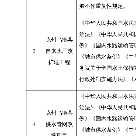
4
供水管网改
《城市供水条例》《中华人民
造项目
务院关于全国水土保持规划（
行政处罚实施办法》《水利工
《城市道路管理条例》（
201
第七条
县级以上城市人民政府
城市规划、公安交通等部门，
克州乌恰县
城市道路发展规划。
5
城区市政道
市政工程行政主管部门应当根
路改造项目
制定城市道路年度建设计划，
实施。
第八条
城市道路建设
规定，采取政府投资、集资、
有偿使用收入、发行债券等多