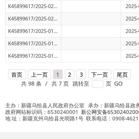
K45899617/2025-01309
2025年乌恰县1-4月经济指标
2025-05-20
K45899617/2025-01103
2025年乌恰县1-3月经济指标
2025-04-29
首页
上一页
1
2
3
下一页
尾页
共 98 条
/
共 7 页
跳转至
页
GO
主办：新疆乌恰县人民政府办公室
承办：新疆乌恰县政务服务和
政府网站标识码：6530240001
新公网安备65302402000101号
地 址：新疆克州乌恰县光明路1号
联系电话：0908-4621030
法