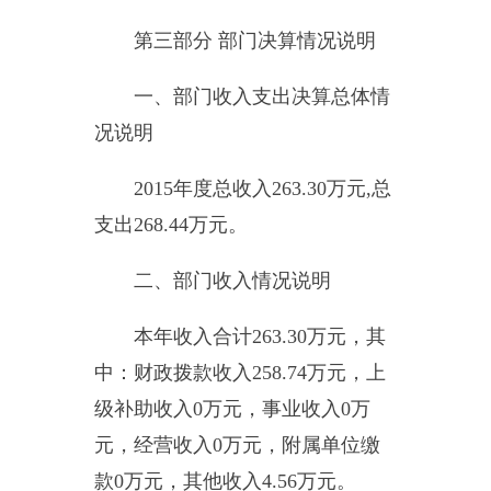
工资福利支出
165.45
万元，商品服
务支出
31.69
万元，对个人和家庭补
助支出
54.20
万元，基本建设支出
0
万元，其它资本性支出
8.37
万元，
对企事业单位的补贴支出
0
万元，
债务利息支出
0
万元，其他支出
0
万
元。
四、部门结转结余情况说明
年末结转结余
2.24
万元。与上
年相比，减少
5.13
万元，降低
69.61%
。
其中财政拨款结转结余
0.36
万
元。与上年相比，减少
0.98
万元，
降低
73.13%
。