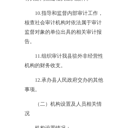
1.
综合科（办公室、审理室、
计算机中心）
2.
业务科（法制股、财政金融
审计股、行政事业审计股、投资审
计中心、经济责任审计股）
编制情况：
2015
年末我局共有编制
20
个，
其中：行政编制
14
个，工勤编制
4
个，事业编制
2
个。
年末实有人数情况：
年末我单位实有人数
20
人，其
中行政编制
14
人，工勤编制
4
人，