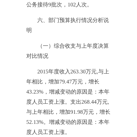
截至
2015
年
12
月
31
日，资产总
计
91.79
万元，其中：流动资产
13.44
万元，固定资产
78.35
万元。
主要是银行存款
13.44
万元，办公设
备及其它固定资产
78.35
万元。
（三）部门预算绩效管理工作
开展情况说明
按照《预算法》规定及财政部
门关于做好绩效评价工作的相关要
求，对预算绩效管理工作，严格执
行年初预算并在年中开展各项工
作，严格按照相关要求使用。
八、专业名词解释