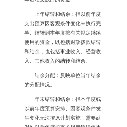
机关运行经费：为保障行政单
位（含参照公务员法管理的事业单
位）运行用于购买货物和服务的各
项资金，包括办公及印刷费、邮电
费、差旅费、会议费、福利费、日
常维修费、专用材料及一般设备购
置费、办公用房水电费、办公用房
取暖费、办公用房物业管理费、公
务用车运行维护费以及其他费用。
本单位支出功能分类说明
。
201
（类）
08
（款）
01
（项）：指
一般公共服务审计事务行政运行支
出。
201
（类）
08
（款）
99
（项）：指一般公共服务审计事
务其他审计事务支出。