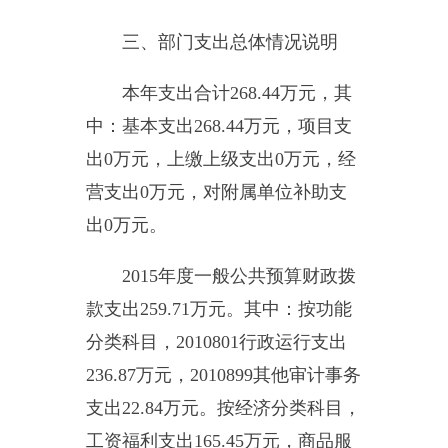
五、一般公共预算“三公”经费
支出情况
2015
年度一般公共预算“三
公”经费支出决算
4.76
万元，比上年
增加
0.54
万元，增长
12.79%
，增加
原因是接待上级来访人员较多。具
体情况如下：
因公出国（境）费支出
0
万
元，比上年增加
0
万元，增长
0%
。
出国（境）团组
0
个，累计
0
人次。
开支内容包括：无。
公务用车购置及运行维护费
2.26
万元
,
比上年减少
0.06
万元，降