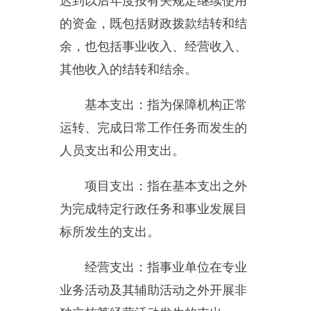
其他有关说明内容
。
附件1：
新疆乌恰县审计
局.XLS
附件2：
2015年部门决算公开
三公经费表.xls
分享：
主办：新疆乌恰县人民政府办公室
承办：新疆乌恰县政务服务和
政府网站标识码：6530240001
新公网安备65302402000101号
地 址：新疆克州乌恰县光明路1号
联系电话：0908-4621030
法