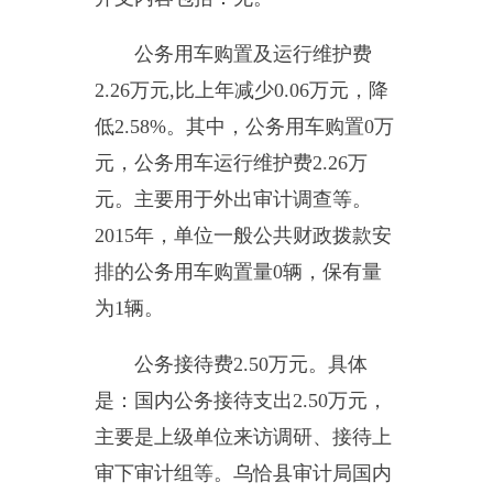
比预算相比，增加
92.18
万元，增长
55.02%
，增减变动的原因是：本年
度人员工资上涨。
七、其他重要事项的情况说明
（一）机关运行经费支出情况
说明
2015
年度乌恰县审计局机关运
行经费支出
40.06
万元，比上年增加
8.62
万元，增长
27.42%
，主要原因
是本年度因业务需要对部分办公设
备进行更新。
（二）部门国有资产占用情况
说明