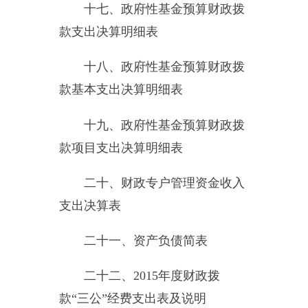
级补助收入
0
万元，事业收入
0
万
元，经营收入
0
万元，附属单位缴
款
0
万元，其他收入
4.56
万元。
三、部门支出总体情况说明
本年支出合计
268.44
万元，其
中：基本支出
268.44
万元，项目支
出
0
万元，上缴上级支出
0
万元，经
营支出
0
万元，对附属单位补助支
出
0
万元。
2015
年度一般公共预算财政拨
款支出
259.71
万元。其中：按功能
分类科目，
2010801
行政运行支出
236.87
万元，
2010899
其他审计事务
支出
22.84
万元。按经济分类科目，