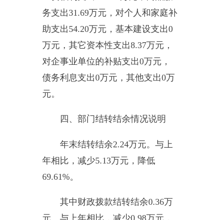
低
2.58%
。其中，公务用车购置
0
万
元，公务用车运行维护费
2.26
万
元。主要用于外出审计调查等。
2015
年，单位一般公共财政拨款安
排的公务用车购置量
0
辆，保有量
为
1
辆。
公务接待费
2.50
万元。具体
是：国内公务接待支出
2.50
万元，
主要是上级单位来访调研、接待上
审下审计组等。乌恰县审计局国内
公务接待
9
批次，
102
人次。
六、
部门预算执行情况分析说
明
（一）综合收支与上年度决算