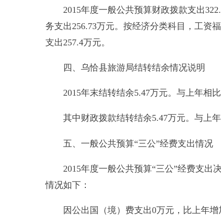
因公出国（境）费支出
0
万元，比上年增加
0
万元
无因公出国（境）费支出。
公务用车购置及运行维护费
2.80
万元
,
比上年增
元，公务用车运行维护费
2.80
万元。主要用主要用于
车购置量
0
辆，保有量为
1
辆。
公务接待费
0.24
万元。比上年增加
0.15
万元，增
元，主要是上级单位来人检查、考察等接待。乌恰县
六、
乌恰县旅游局预算执行情况分析说明
（一）综合收支与上年度决算对比情况
2015
年度收入
322.9
万元
,
与上年相比，增加
244.1
出
329.81
万元
,
与上年相比，增加
241.67
万元，增长
27
（二）
财政拨款支出与年初预算对比情况及增减