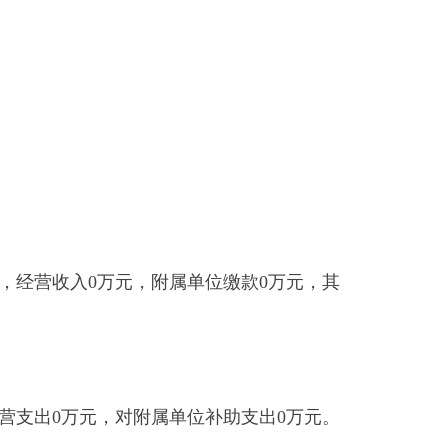
对附属单位补助支出
0
万元。
160599
款其他旅游业管理与服
助支出
12.43
万元，其他资本性
位车老了修理的次多了。具体