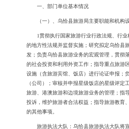
（一）、乌恰县旅游局主要职能和机构设置情况
1
贯彻执行国家旅游行业行政法规、行业标准规
的地方性法规并监督实施；研究拟定乌恰县旅游市场
发；负责乌恰县旅游业务的宏观管理，贯彻落实旅游
的社会投资和利用外资工作；指导重点旅游区域的规
设施（含旅游宾馆、饭店）进行论证申报；负责全县
（公司）；审核并申报星级饭店的星级评定工作；负
旅游、港澳旅游和边境旅游业务的管理；指导旅游行
投诉，维护旅游者合法权益；指导旅游教育、培训工
的其他事项。
旅游执法大队：乌恰县旅游执法大队将宣传贯彻
查和综合治理，查处旅游经营单位从业人员的违法经
（二）
年末编制情况、实有人数情况等。