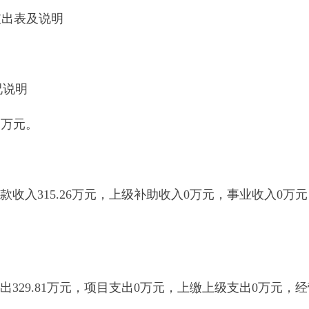
81
万元，项目支出
0
万元，上缴上级支出
0
万元，经营支出
0
万元，
。其中：按功能分类科目，
2160501
款行政运行支出
65.43
万元，
2
支出
38.01
万元，商品和服务支出
14.32
万元，对个人和家庭的补
17.75
万元，降低
76.44%
。
减少
17.75
万元，降低
76.44%
。
万元，比上年增加
0.99
万元，增长
48.06%
，增减原因是
2015
年单