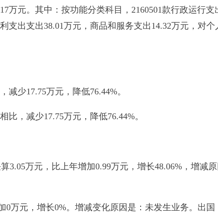
，增长
0%
。增减变化原因是：未发生业务。出国（境）团组
0
个
加
0.99
万元，增长
48.06%
。增加变化原因是：位车老了修理的次多
到乡旅游点检查工作加油及车辆维修、保险等。
2015
年，单位一
长
166.67%
。增加变化原因是：上级来人检查工作次数多了。具
旅游局国内公务接待
2
批次，
16
人次。
5
万元，增长
310.03%
，增减变动的原因是：增加了胡杨林、滑雪
4.19%
，增减变动的原因是：增加了胡杨林、滑雪场、小不尚核
原因分析说明（预决算差异分析）