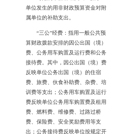
主办：新疆乌恰县人民政府办公室
承办：新疆乌恰县政务服务和
政府网站标识码：6530240001
新公网安备65302402000101号
地 址：新疆克州乌恰县光明路1号
联系电话：0908-4621030
法