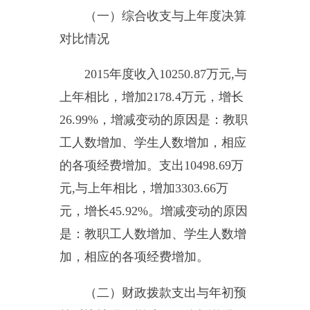
说明
2015
年度新疆乌恰县教育局会
计核算中心机关运行经费支出
0
万
元，比上年增加
0
万元，增长
0%
，
主要原因是：无关运行经费支出。
（二）部门国有资产占用情况
说明
截至
2015
年
12
月
31
日，资产总
计
4264.73
万元，其中：流动资产
819.98
万元，固定资产
3444.76
万
元。主要是：房屋
2611.22
万元，其
他固定资产
833.54
万元。
（三）部门预算绩效管理工作