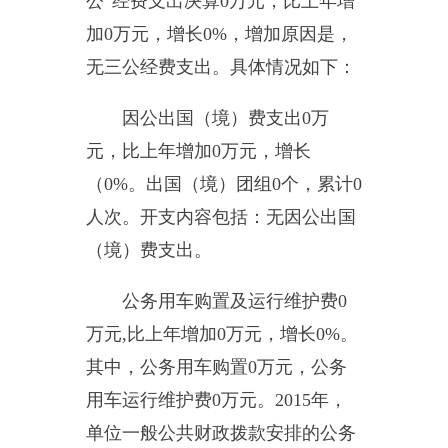
出
13.39
万元。
三公经费预算与决算数据相
比，数据一致，无增减变化。
六、
部门预算执行情况分析说
明
（一）综合收支与上年度决算
对比情况
2015
年度收入
10250.87
万元
,
与
上年相比，增加
2178.4
万元，增长
26.99%
，增减变动的原因是：教职
工人数增加、学生人数增加，相应
的各项经费增加。支出
10498.69
万
元
,
与上年相比，增加
3303.66
万
元，增长
45.92%
。增减变动的原因