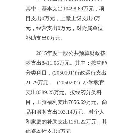
8.99%
。
其中财政拨款结转结余
0
万
元。与上年相比，增加
0
万元，增
长
0%
。
五、一般公共预算“三公”经费
支出情况
2015
年度一般公共预算“三
公”经费支出决算
0
万元，比上年增
加
0
万元，增长
0%
，增加原因是，
无三公经费支出。具体情况如下：
因公出国（境）费支出
0
万
元，比上年增加
0
万元，增长
（
0%
。出国（境）团组
0
个，累计
0