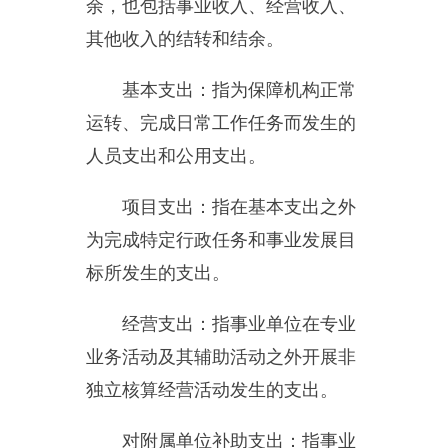
取暖费、办公用房物业管理费、公
务用车运行维护费以及其他费用。
本单位支出功能分类说明
。
205
（类）
02
（款）
02
（项）：指
小学教育。
205
（类）
01
（款）
01
（项）：行政运行。
其他有关说明内容：无
。
附件1：
新疆乌恰县教育局会
计核算中心.XLS
附件2：
2015年部门决算公开
三公经费表.xls
分享：