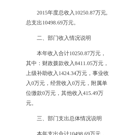
元，经营支出
0
万元，对附属单位
补助支出
0
万元。
2015
年度一般公共预算财政拨
款支出
8411.05
万元。其中：按功能
分类科目，
(2050101)
行政运行支出
21.79
万元，（
2050202
）小学教育
支出
8389.25
万元。按经济分类科
目，工资福利支出
7056.69
万元。商
品和服务支出
103.14
万元。对个人
和家庭的补助支出
1251.22
万元。其
他资本性支出
0
万元。
四、部门结转结余情况说明
年末结转结余
798.59
万元。与
上年相比，减少
78.85
万元，降低