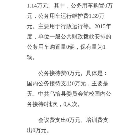
2015
年度度收入
303.07
万元
,
与
上年相比，增加
185.62
万元，增加
158.04%
，增减变动的原因是：
因
为
2015
年培训班增加，故收入增
加
。支出
281.25
万元
,
与上年相比，
增加
165.52
万元，
增加
136.88
%
。
增减变动的原因是：
培训班费用支
出增加
。
（二）
财政拨款支出与年初预
算对比情况及增减原因分析说明
2015
年度度财政拨款支出
231.58
万元，年初预算支出
231.58
万元，与预算相比，增加
0
万元，
增长
0
%
，增减变动的原因是：
没有