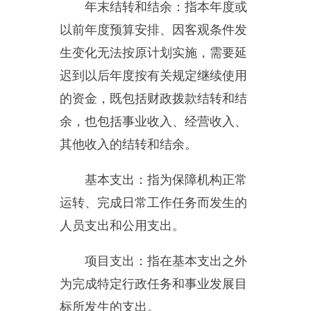
机关运行经费：为保障行政单
位（含参照公务员法管理的事业单
位）运行用于购买货物和服务的各
项资金，包括办公及印刷费、邮电
费、差旅费、会议费、福利费、日
常维修费、专用材料及一般设备购
置费、办公用房水电费、办公用房
取暖费、办公用房物业管理费、公
务用车运行维护费以及其他费用。
本单位支出功能分类说明
。
本
单位支出功能分类说明。
201
（类）
31
（款）
01
（项）：指
行政运行。
201
（类）
31
（款）
99
（项）：其他党委办公厅（室）
及相关机构事务支出。