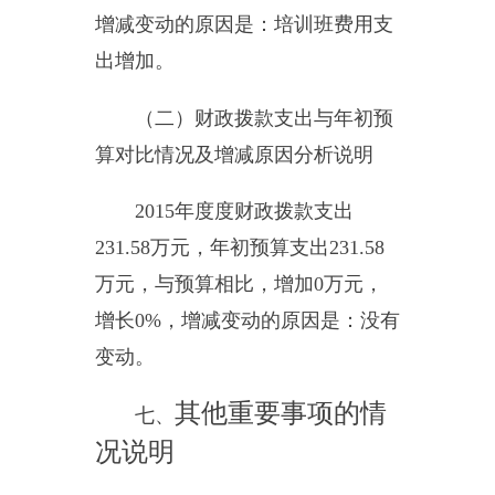
总计
161.62
万元，其中：流动资产
43.24
万元，固定资产
118.38
万元。
主要是房屋
625
平方米，价值
39
万
元，车辆
1
辆，价值
7.86
万元，其他
固定资产价值
71.52
万元。
（三）部门预算绩效管理工作
开展情况说明
按照《预算法》规定及财政部
门关于做好绩效评价工作的相关要
求，对预算绩效管理工作，严格执
行年初预算并在年中开展各项工
作，严格按照相关要求使用。
八、专业名词解释