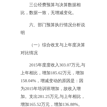
变动
。
其他重要事项的情
七、
况说明
（一）
机关运行经费支出情况
说明
2015
年度中共乌恰县委员会党
校单位机关运行经费支出
281.25
万
元，与上年相比，增加
165.52
万
元，
增加
136.88
%
。增减变动的原
因是：
培训班费用支出增加
。。
（二）部门国有资产占用情况
说明
截至
2015
年度
12
月
31
日，资产