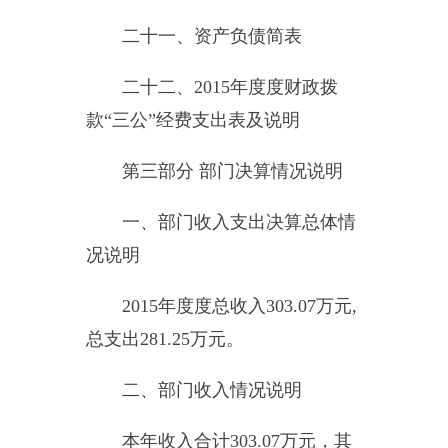
中：财政拨款收入
231.58
万元，上
级补助收入
0
万元，事业收入
48.09
万元，经营收入
0
万元，附属单位
缴款
0
万元，其他收入
23.40
万元。
三、部门支出总体情况说明
本年支出合计
281.25
万元，其
中：基本支出
281.25
万元，项目支
出
0
万元，上缴上级支出
0
万元，经
营支出
0
万元，对附属单位补助支
出
0
万元。
2015
年度度一般公共预算财政
拨款支出
231.58
万元。其中：按功
能分类科目，
一般公共服务
（
201
）支出
231.58
万元
。按经济分