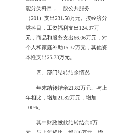
2015
年度度一般公共预算“三
公”经费支出决算
1.14
万元，比上年
减少
0.1
万元，降低
8%
，减少原因
是
压缩三公经费
。具体情况如下：
因公出国（境）费支出
0
万
元，出国（境）团组
0
个，累计
0
人
次。开支内容包括：无。
公务用车购置及运行维护费
1.14
万元。其中，公务用车购置
0
万
元，公务用车运行维护费
1.39
万
元。主要用于行政运行等。
2015
年
度，单位一般公共财政拨款安排的
公务用车购置量
0
辆，保有量为
1
辆。