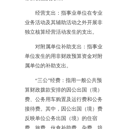
其他有关说明内容：无
。
附件1：
新疆乌恰县党校.XLS
附件2：
2015年部门决算公开
三公经费表.xls
分享：
主办：新疆乌恰县人民政府办公室
承办：新疆乌恰县政务服务和
政府网站标识码：6530240001
新公网安备65302402000101号
地 址：新疆克州乌恰县光明路1号
联系电话：0908-4621030
法