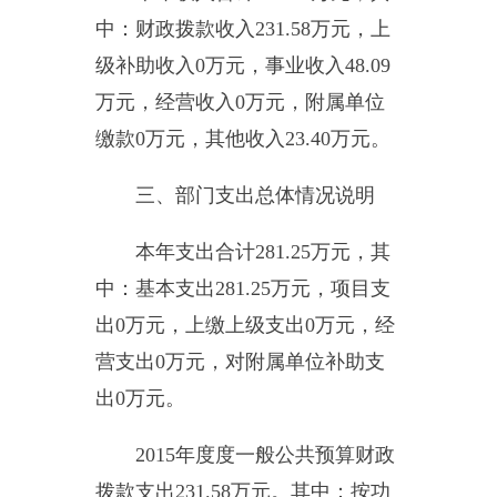
类科目，
工资福利支出
124.37
万
元，商品和服务支出
66.06
万元，对
个人和家庭补助
15.37
万元，其他资
本性支出
25.78
万元。
四、部门结转结余情况
年末结转结余
21.82
万元。与上
年相比，增加
21.82
万元，增加
100%
。
其中财政拨款结转结余
0
万
元。与上年相比，增加
0
万元，增
长
0
%
。
五、一般公共预算“三公”经费
支出情况