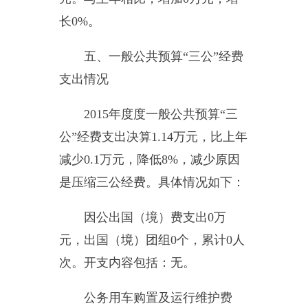
公务接待费
0
万元。具体是：
国内公务接待支出
0
万元，主要是
无。中共乌恰县委员会党校国内公
务接待
0
批次，
0
人次。
会议费支出
0
万元、培训费支
出
0
万元。
三公经费预算与决算数据相
比，数据一致，无增减变化。
六、
部门预算执行情况分析说
明
（一）综合收支与上年度决算
对比情况