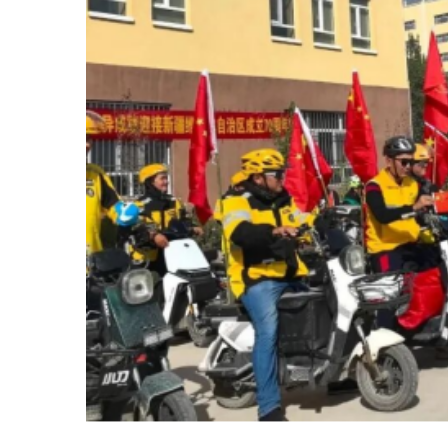
家国情怀，并组织代表参观乌恰县
文博馆。通过了解乌恰历史变迁、
民俗文化与人文风貌，大家接受
了
一次深刻
的爱国主义和民族团结教
育，进一步增强了对城市的认同感
和归属感。
乌恰县巴乐外卖平台网约配送
员吾尔玛提别克
·苏然其说：“作为
一名网约配送员，每天穿梭在大街
小巷，看着路越来越宽，楼越来越
高，各族群众的日子越来越红火，
打心底里高兴。我们靠自己的双手
挣钱，心里踏实！祝福新疆越来越
好！”