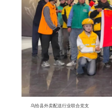
引领+”模式，持续打造“新力量心
向党”党建品牌，推动党建工作与
行业发展、群体需求深度融合，以
高质量党建促进新就业群体高质量
发展。(
通讯员：刘玺
王辉)
编辑：李丽花
分享：
主办：新疆乌恰县人民政府办公室
承办：新疆乌恰县政务服务和
政府网站标识码：6530240001
新公网安备65302402000101号
地 址：新疆克州乌恰县光明路1号
联系电话：0908-4621030
法