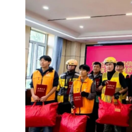
活动伊始，对评选出的
11
名“优秀外卖骑手”进行了表彰。充
分肯定了新就业群体在基层社会治
理中所作的贡献，营造出“学习先
进、争当先锋”的良好氛围，进一
步增强了大家的职业荣誉感和归属
感。