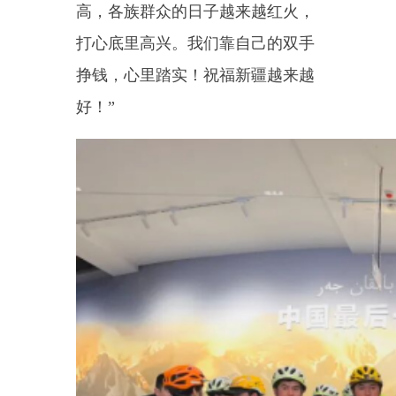
乌恰县外卖配送行业联合党支
部书记康娟说：
“此次活动为我们
探索更多暖‘新’举措提供了契机。
未来我们将积极引导
新
就业群体
从‘城市服务者’转变为‘基层治理参
与者’，在服务群众、奉献社会中展
现
新
担当、
新
作为。”
下一步，乌恰县将依托
“党建