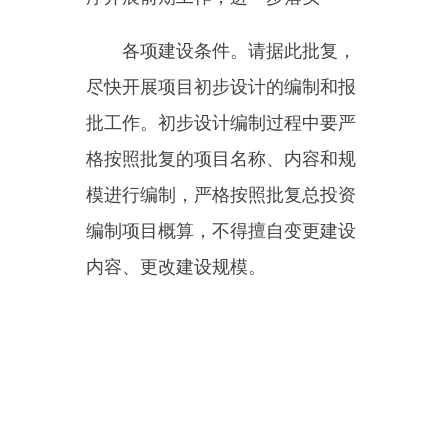
2024
年
1
月
11
日
主办：新疆乌恰县人民政府办公室
承办：新疆乌恰县政务服务和
政府网站标识码：6530240001
新公网安备65302402000101号
地 址：新疆克州乌恰县光明路1号
联系电话：0908-4621030
法