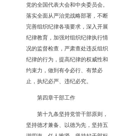
行习近平新时代中国特色社会主义
思想、坚定贯彻落实党中央决策部
署的坚强领导集体。
第二十二条建立健全源头培
养、跟踪培养、全程培养的素质培
养体系，突出政治素质，注重分类
分级，加强思想淬炼、政治历练、
实践锻炼、专业训练，把思想理论
武装、理想信念教育、知识结构改
善、能力素质提升贯穿干部成长全
过程。注重在基层一线和困难艰苦
地区培养锻炼干部，增强斗争精
神，提高治理能力，使广大干部政
治素养、理论水平、专业能力、实