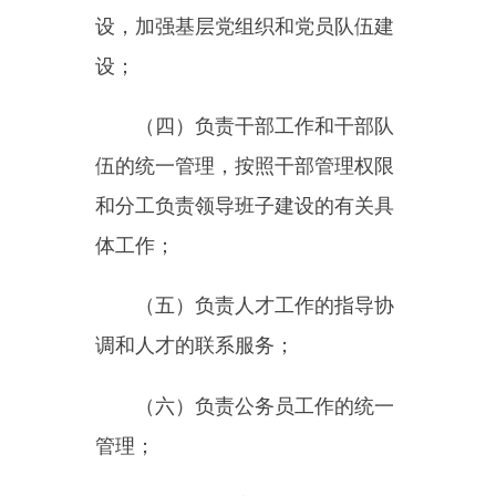
第三章党的组织体系建设
第九条坚持马克思主义建党原
则，健全维护党的集中统一的组织
制度，完善上下贯通、执行有力的
组织体系，实现党的组织和党的工
作全覆盖，不断增强党的政治领导
力、思想引领力、群众组织力、社
会号召力。
第十条按照党章规定建立健全
党的各级各类组织，形成包括党的
中央组织、地方组织、基层组织在
内，涵盖党的纪律检察机关、党的
工作机关、党组，纵向到底、横向