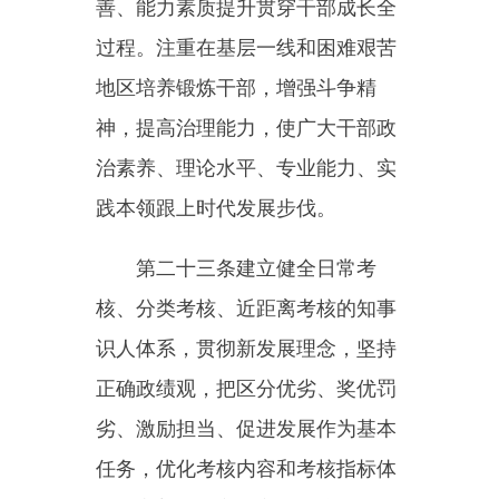
管工作、管作风、管纪律的从严管
理体系，聚焦领导干部特别是党政
正职，突出对干部做到“两个维
护”、遵守党章党规党纪和宪法法
律法规、执行党的路线方针政策、
贯彻落实党中央决策部署、遵守党
内政治生活准则等情况的政治监
督。坚持抓早抓小抓经常，加强日
常管理和对履职尽责、担当作为的
监督，推动广大干部严格按照制度
履行职责、行使权力、开展工作。
第二十六条建立健全崇尚实
干、带动担当、加油鼓劲的正向激
励体系，坚持严管和厚爱结合、激