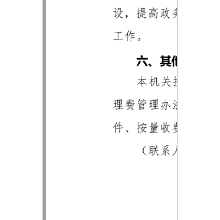
主办：新疆乌恰县人民政府办公室
承办：新疆乌恰县政务服务和
政府网站标识码：6530240001
新公网安备65302402000101号
地 址：新疆克州乌恰县光明路1号
联系电话：0908-4621030
法