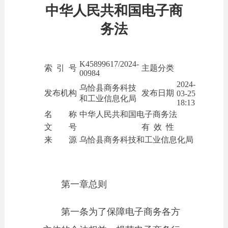
K45899617/2024-
索 引 号
主题分类
00984
2024-
乌恰县商务科技
发布机构
发布日期
03-25
和工业信息化局
18:13
名 称
中华人民共和国电子商务法
文 号
有 效 性
来 源
乌恰县商务科技和工业信息化局
第一章总则
第一条为了保障电子商务各方
主体的合法权益，规范电子商务行
为，维护市场秩序，促进电子商务
持续健康发展，制定本法。
第二条中华人民共和国境内的
电子商务活动，适用本法。