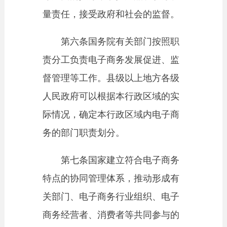
特点的协同管理体系，推动形成有
关部门、电子商务行业组织、电子
商务经营者、消费者等共同参与的
电子商务市场治理体系。
第八条电子商务行业组织按照
本组织章程开展行业自律，建立健
全行业规范，推动行业诚信建设，
监督、引导本行业经营者公平参与
市场竞争。
第二章电子商务经营者
第一节一般规定
第九条本法所称电子商务经营