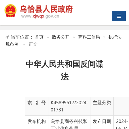
导航切换
当前位置：
首页
»
政务公开
»
商科工信局
»
执行法
»
正文
规条例
中华人民共和国反间谍
法
索 引 号
K45899617/2024-
主题分类
01731
发布机构
乌恰县商务科技和
发布日期
2024-
工业信息化局
06-24
19:35