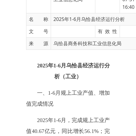
名 称
2025年1-6月乌恰县经济运行分析
文 号
有 效 性
来 源
乌恰县商务科技和工业信息化局
2025
年
1-
6
月
乌恰县
经济运行分
析（工业）
一、
1-
6
月规上工业产值、增加
值完成情况
2025
年
1-
6
月，完成规上工业产
值
40.67
亿元，同比增长
56.1
%
；完
成规上工业增加值
14.52
亿元，同比
增长
33
.4%
。
占全州工业经济的
56.38%
，绝对值、增速均排全州第