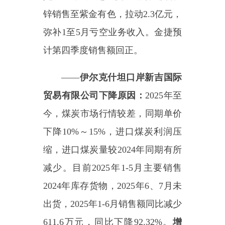
——
商务中心营业额下降原因
分析：一是
商务中心基础设施老
旧，装修风格落后，竞争优势不
足。
二是
住宿业务分流严重，县域
内
现有
21
家酒店
（
伊尔克斯坦口岸
3
家酒店、吐尔尕特口岸现有
2
家酒
店、各乡镇酒店及民宿
8
家
）
，且
美豪丽致、维也纳、亿森等多家酒
店
及乡镇
民宿性价比远高于商务中
心，受其他酒店冲击力度大。
三是
住宿行业消费降级，消费者在住宿
方面的支出更加谨慎，游客倾向于
选择平价酒店，大车司机倾向于选
择低价酒店，商务中心入住率不理