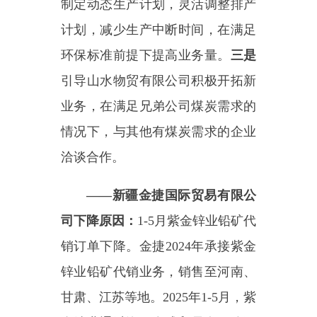
减少。目前
2025
年
1-5
月主要销售
2024
年库存货物，
2025
年
6
、
7
月未
出货，
2025
年
1-6
月销售额同比减少
611.6
万元，同比下降
92.32%
。
增
长措施：一是
综合国内国际市场情
况进行分析，精选货值高且供货商
稳定的企业进行合作，目前企业已
派专人到国外考察市场，开拓新业
务，预计下半年销售额会陆续攀
升。
二是
企业根据市场行情预测，
国内煤炭价格预计
2025
年
8
月回
升，届时企业将加大煤炭进口量，
提升销售额，到
2025
年第四季度营
业额有望与去年持平。