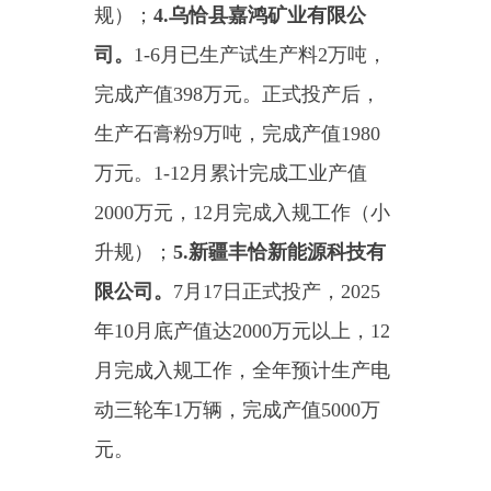
一、批发业经济指标完成情
况、原因分析及增长措施
2025
年
1
-6
月，乌恰县限上批发
业
4
家，实现销售额
70772.5
万元，
同比下降
24.73
%
，较
2025
年
5
月回
升
7.12
个百分点，其中
6
月单月完成
销售额
1.84
亿元，同比增长
2.39%
、环比增长
10.12%
。
6
月后单
月销售额预计实现正增长，第四季
度可实现批发业由负转正。
2025
年
1
-7
月，乌恰县限上批发
业
4
家，预计实现销售额
94029.9
万
元，同比下降
22.14
%
。