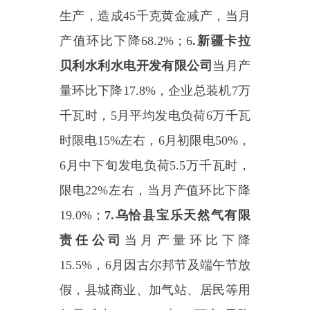
（一）加快工业技改项目建设
投产。
依托县委
“
五个一批
”“
五张清
单
”
工作机制，重点推进新疆紫金
有色金属有限公司
16
万
t/a
锌冶炼扩
产提能技改项目、新疆紫金锌业有
限公司乌拉根铅锌矿
1089
万吨
/
年采
矿改扩建工程项目、天河化工有限
公司乌恰生产点（克州新天恒泰化
工有限公司）基础设施配套建设项
目等技改扩产类项目手续办理，争
取早日投产见效，扩大原有产能。
（二）推动新企业升规入统。
1.
金山耐磨材料有限公司。
协调解
决年产
5
万吨新材料耐磨铸造钢