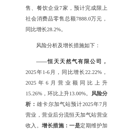
增加反季节水果和特色农产品的引
进，拓宽销售渠道。
二
是
鼓励企业
扩大规模，对全县办公用品及宣传
制品进行综合分析，增加供货物资
品类和供货量，在县城增设零售
店，满足各单位办公用品需求，共
同推动全县消费品市场的稳定繁
荣。
社消零增长措施：
一是
政府引
导稳定在库限额以上企业；
二是
积
极培育
新增入库
企业
4
家。
——
万星加气站：
预计
2025
年
10
月开业、
2025
年
1
2
月纳统
500