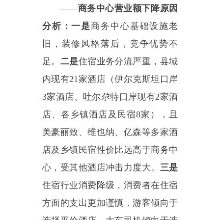
企
”
，在
2026
年完成营业额收入
200
万后升规纳统。
三、限上社会消费品零售总额
经济指标完成情况、原因分析及增
长措施
2025
年
1
-6
月，乌恰县限上零
售、餐饮企业
3
家，完成限上社会
消费品零售总
额
3780.02
万元，同比
增长
36.81
%
。
绝对值排全州第三、
增速排全州第二，完成了县委在
6
月经济运行会上提出的半年社消零
赶超阿合奇县（绝对值超阿合奇县
614
万元）。