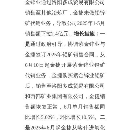
二、住宿业经济指标完成情
况、原因分析及增长措施
2025
年
1
-6
月，乌恰县限上住宿
业
1
家，实现
营业额
306.6
万元，同
比
上升
11.01
%
。
2025
年
1
-7
月，乌恰县限上住宿
业
1
家，预计实现
营业额
356.6
万
元，同比
上升
0.39
%
。
2025
年
1
-12
月，乌恰县限上住
宿业
3
家
（浙清酒店、亿森酒店、
商务中心）
，预计实现
营业额
1046.0
万元，同比
上升
56.31
%
。