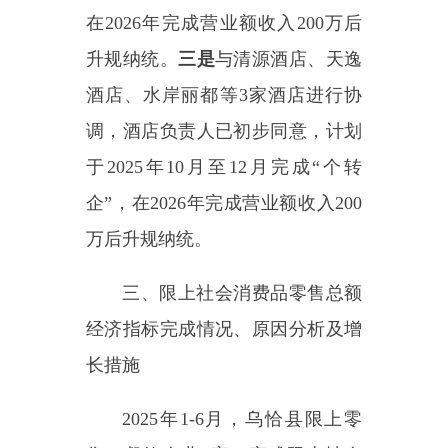
——
乌恰县国际商务中心，
以
政府接待、机关干部就餐为主，大
众餐饮市场匮乏。
增长措施：一是
公司设施设备全面检修，老旧设备
进行焕新升级。邀请专业团队，深
入调研市场和顾客喜好，结合当地
特色与流行口味，每季度推出全新
菜单。
二是
动员公职人员和企业员
工，前往商务中心用餐，带动企业
餐饮收入。
三是
鼓励商务中心与旅
行合作社合作，推动
“
文旅
+
住宿
+
餐饮
”
一体融合，打造便捷化亮点
服务，增加营业收入。
四是
鼓励企
业在西极夜市设立销售点位，增加