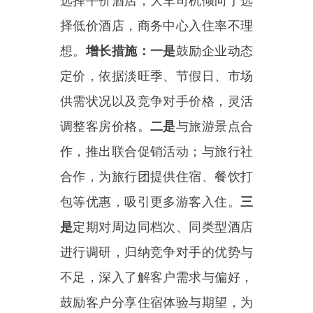
2025
年
1
-7
月，乌恰县限上零
售、餐饮企业
3
家，预计完成限上
社会消费品零售总额
4096.01
万元，
同比增长
32.32
%
。
2025
年
1
-12
月，乌恰县限上零
售、餐饮企业
7
家，预计完成限上
社会消费品零售总额
7888.0
万元，
同比增长
28.2
%
。
风险
分析及增长措施如下：
——
恒天天然气有限公司，
2025
年
1
-6
月，同比增长
22.22
%
，
2025
年
6
月营业额同比
上升