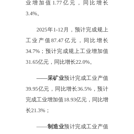
39.95
亿元，同比增长
36.5
%
，预计
完成工业增加值
18.93
亿元，同比增
长
21.3
%
；
——
制造业
预计完成工业产值
43.65
亿元，同比增长
35.8
%
，预计
完成工业增加值
9.80
亿元，同比增
长
27.9
%
；
——
电力、热力、燃气及水生
产和供应业
预计完成工业产值
3.87
亿元，同比增长
9.6
%
，预计完成工
业增加值
2.93
亿元，同比增长
9.1
%
。
三、工业经济情况及问题分析