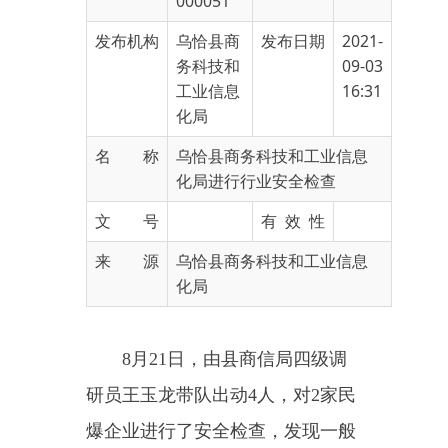
务科技和
09-03
工业信息
16:31
化局
名 称
乌恰县商务科技和工业信息
化局进行行业安全检查
文 号
有 效 性
来 源
乌恰县商务科技和工业信息
化局
8
月
21
日，由县商信局四级调
研员王玉龙带队出动
4
人，对
2
家民
爆企业进行了安全检查，发现一般
隐患
0
个，现场整改
1
个。
对9座加
油站进行了常规安全检查，发现一
般隐患0个，现场整改2个。