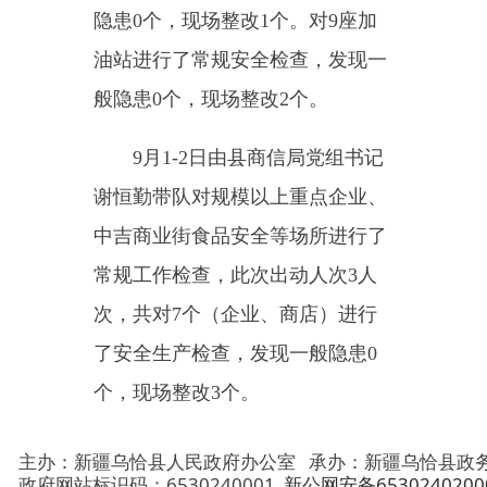
9
月
1
-
2
日由县商信局
党组
书记
谢恒勤带队对
规模以上重点企业
、
中吉商业街食品安全
等
场所进行了
常规工作
检查，此次出动人次
3
人
次，共对
7
个（企业、商店）进行
了安全生产检查，发现一般隐患
0
个，现场整改3个。
主办：新疆乌恰县人民政府办公室
承办：新疆乌恰县政务服务和
政府网站标识码：6530240001
新公网安备65302402000101号
地 址：新疆克州乌恰县光明路1号
联系电话：0908-4621030
法