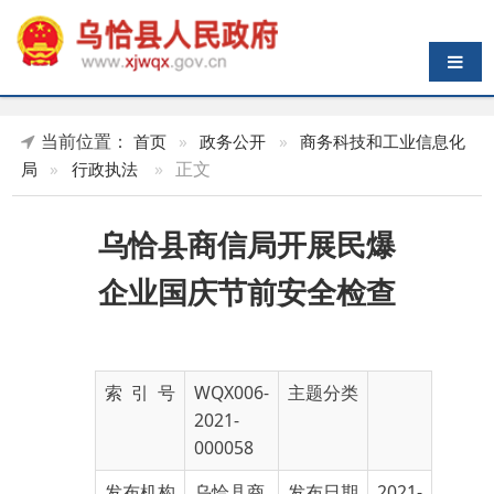
导航切换
当前位置：
首页
»
政务公开
»
商务科技和工业信息化
»
正文
局
»
行政执法
乌恰县商信局开展民爆
企业国庆节前安全检查
索 引 号
WQX006-
主题分类
2021-
000058
发布机构
乌恰县商
发布日期
2021-
务科技和
09-30
工业信息
07:52