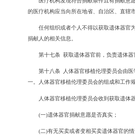
(
一
)
遗体器官捐献意愿是否真实；
(
二
)
有无买卖或者变相买卖遗体器官的情形。
经三分之二以上委员同意，人体器官移植伦理委
方可获取遗体器官。
第十九条 获取遗体器官，应当在依法判定遗体
判定。
获取遗体器官，应当经人体器官捐献协调员见证
会。接到通知的红十字会应当及时指派
2
名以上人体
从事遗体器官获取的医疗机构及其医务人员应当
移植的器官以外，应当恢复遗体外观。
第二十条 遗体器官的分配，应当符合医疗需要