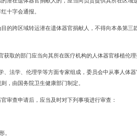
员会方可出具同意获取遗体器官的书面意见。人体器官移植伦理
器官捐献人死亡后进行。从事人体器官获取、移植的医务人员不
。获取遗体器官前，从事遗体器官获取的医疗机构应当通知所在
器官捐献协调员对遗体器官获取进行见证。
维护遗体器官捐献人的尊严；获取器官后，应当对遗体进行符合
，遵循公平、公正和公开的原则。具体办法由国务院卫生健康部