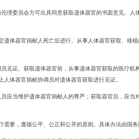
或者三代以内旁系血亲曾经捐献遗体器官的，在同等条件下优先
部门建立的分配系统统一分配。从事遗体器官获取、移植的医疗
关医学数据并及时更新，不得伪造、篡改数据。
果。禁止医疗机构及其医务人员使用未经分配系统分配的遗体器
和分配情况。
安、交通运输、铁路、民用航空等部门和中国红十字会总会建立
向国务院卫生健康部门提出申请。国务院卫生健康部门应当自受
并书面告知申请人。国务院卫生健康部门审查同意的，通知申请
记，在申请人的执业许可证上注明获准从事的人体器官移植诊疗