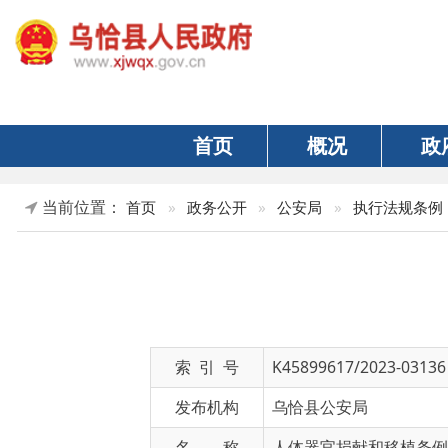
首页
概况
政府
当前位置：
»
正
首页
»
政务公开
»
公安局
»
执行法规条例
索 引 号
K45899617/2023-03136
发布机构
乌恰县公安局
名 称
人体器官捐献和移植条例
文 号