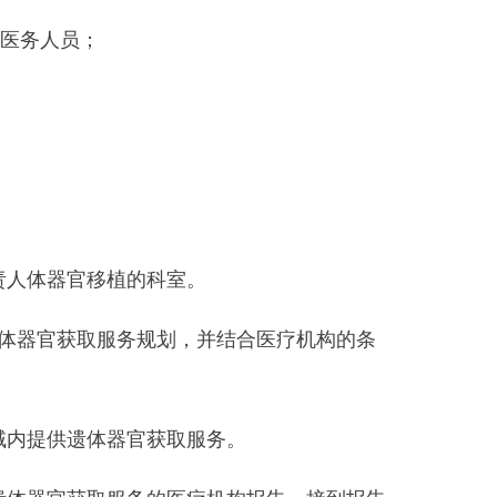
务规划，并结合医疗机构的条
官获取服务。
务的医疗机构报告，接到报告
织或者个人转介潜在遗体器官
取遗体器官审查申请。
专家不超过委员人数的四分之