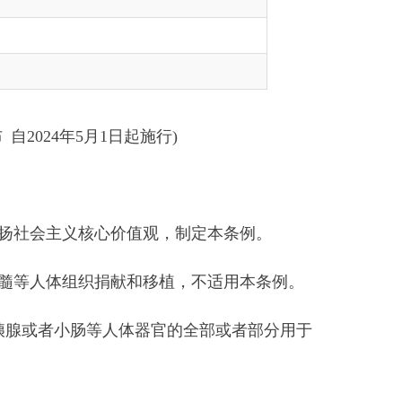
1
日起施行
)
心价值观，制定本条例。
捐献和移植，不适用本条例。
人体器官的全部或者部分用于
器官捐献，规范人体器官获取