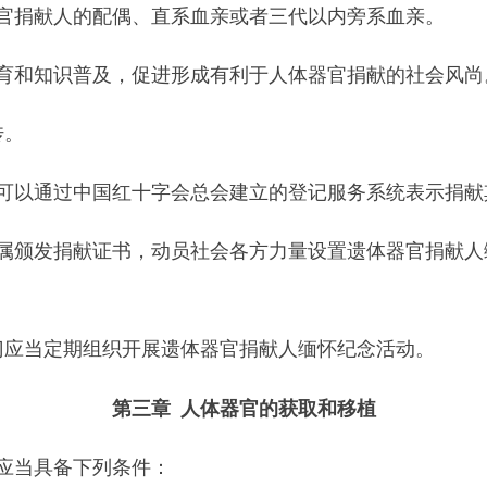
期组织开展遗体器官捐献人缅怀纪念活动。
第三章 人体器官的获取和移植
备下列条件：
遗体器官获取相适应的管理人员、执业医师和其他医务人员；
技术能力；
官移植伦理委员会；
度。
移植的，负责遗体器官获取的部门应当独立于负责人体器官移植