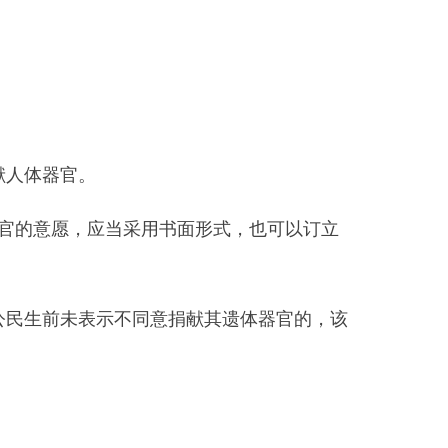
当采用书面形式，也可以订立
不同意捐献其遗体器官的，该
意愿。
。设置遗体器官捐献人缅怀纪