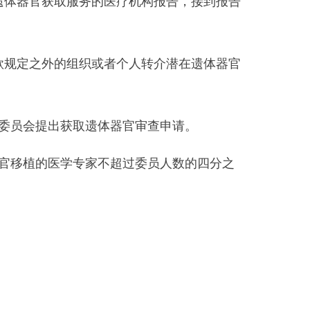
委员会同意获取的，医疗机构
得参与遗体器官捐献人的死亡
地省、自治区、直辖市红十字
伦理原则的医学处理，除用于
门制定。