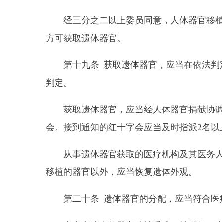
患者申请人体器官移植手术，其配偶、直系血亲
第二十一条 遗体器官应当通过国务院卫生健康
入遗体器官捐献人、申请人体器官移植手术患者的相
医疗机构及其医务人员应当执行分配系统分配结
施人体器官移植。
国务院卫生健康部门应当定期公布遗体器官捐献
第二十二条 国务院卫生健康部门会同国务院公
制，确保高效、畅通运送遗体器官。
第二十三条 医疗机构从事人体器官移植，应当
专家评审，于专家评审完成后
15
个工作日内作出决定
人民政府卫生健康部门办理人体器官移植诊疗科目登