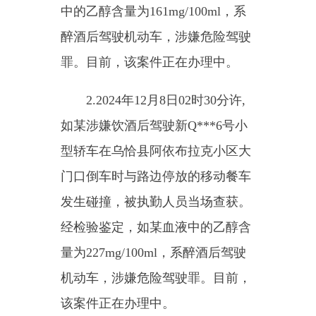
2.2024
年
12
月
8
日
02
时
30
分许
,
如某涉嫌饮酒后驾驶新
Q***6
号小
型轿车在乌恰县阿依布拉克小区大
门口倒车时与路边停放的移动餐车
发生碰撞，被执勤人员当场查获。
经检验鉴定，如某血液中的乙醇含
量为
227mg/100ml
，系醉酒后驾驶
机动车，涉嫌危险驾驶罪。目前，
该案件正在办理中。
3.2024
年
12
月
8
日
14
时
05
分许，
巴某未取得机动车驾驶证驾驶新
Q***P
号小型轿车行驶至乌恰县
X415
线
56
公里
+300
米处时，被执勤