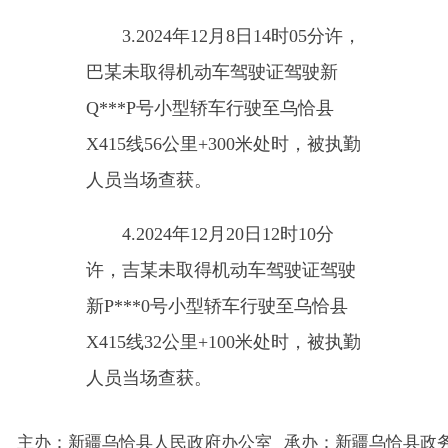
人员当场查获。
4.2024
年
12
月
20
日
12
时
10
分
许，吉某未取得机动车驾驶证驾驶
新
P***0
号小型轿车行驶至乌恰县
X415
线
32
公里
+100
米处时，被执勤
人员当场查获。
主办：新疆乌恰县人民政府办公室
承办：新疆乌恰县政务服务和
政府网站标识码：6530240001
新公网安备65302402000101号
地 址：新疆克州乌恰县光明路1号
联系电话：0908-4621030
法