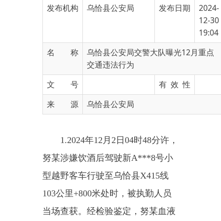
19:04
名 称
乌恰县公安局交警大队曝光12月重点
交通违法行为
文 号
有 效 性
来 源
乌恰县公安局
1.2024
年
12
月
2
日
04
时
48
分许，
努某涉嫌饮酒后驾驶新
A***8
号小
型越野客车行驶至乌恰县
X415
线
103
公里
+800
米处时，被执勤人员
当场查获。经检验鉴定，努某血液
中的乙醇含量为
161mg/100ml
，系
醉酒后驾驶机动车，涉嫌危险驾驶
罪。目前，该案件正在办理中。