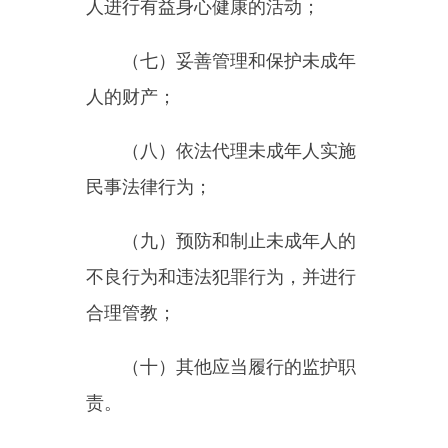
义、极端主义等侵害；
（四）放任、唆使未成年人吸
烟（含电子烟，下同）、饮酒、赌
博、流浪乞讨或者欺凌他人；
（五）放任或者迫使应当接受
义务教育的未成年人失学、辍学；
（六）放任未成年人沉迷网
络，接触危害或者可能影响其身心
健康的图书、报刊、电影、广播电
视节目、音像制品、电子出版物和
网络信息等；
（七）放任未成年人进入营业