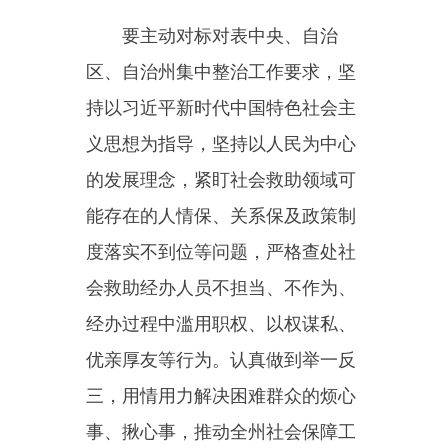
的发展理念，紧盯社会救助领域可
能存在的人情保、关系保及政策制
度落实不到位等问题，严格查处社
会救助经办人员不担当、不作为、
经办过程中滥用职权、以权谋私、
优亲厚友等行为。认真做到举一反
三，用情用力解决困难群众的烦心
事、揪心事，推动全州社会保障工
作更加健康发展。
主办：新疆乌恰县人民政府办公室
承办：新疆乌恰县政务服务和
政府网站标识码：6530240001
新公网安备65302402000101号
地 址：新疆克州乌恰县光明路1号
联系电话：0908-4621030
法