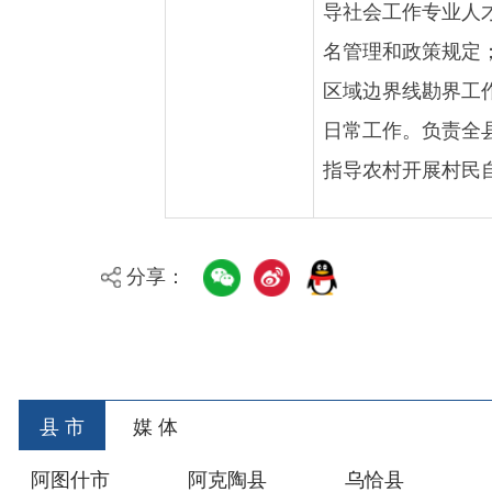
日常工作。负责全
县
城乡
指导农村开展村民自治。
分享：
县 市
媒 体
阿图什市
阿克陶县
乌恰县
阿合
主办：新疆乌恰县人民政府办公室
承办：新疆乌恰县政
政府网站标识码：6530240001
新公网安备653024020
地 址：新疆克州乌恰县光明路1号
联系电话：0908-462