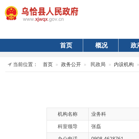
首页
概况
政府
当前位置：
首页
政务公开
民政局
内设机构
正文
机构名称
业务科
科室领导
张磊
办公电话
0908-4628761
机构职能
拟定社会
救助规划、