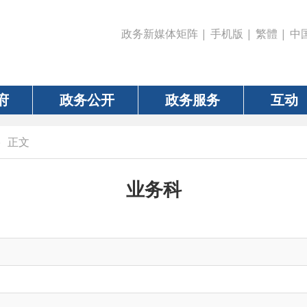
政务新媒体矩阵
|
手机版
|
繁體
|
中国政府网
|
新疆
政务公开
政务服务
互动
数据
业务科
政策和标准，健全城乡社会救助体系；贯彻社会保障兜底脱贫政