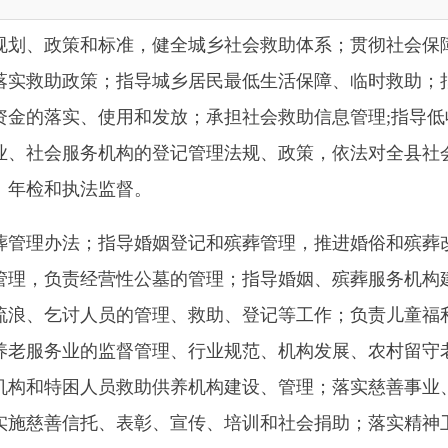
助政策；指导城乡居民最低生活保障、临时救助；
拟定困难群众
落实、使用和发放；承担社会救助信息管理
;指导低收入家庭经济
会服务机构的登记管理法规、政策，依法对全
县
社会团体和民办
和执法监督。
办法；指导婚姻登记和殡葬管理，推进婚俗和殡葬改革；承担婚
负责经营性公墓的管理；指导婚姻、殡葬服务机构建设、管理和
乞讨人员的管理、救助、登记等工作；负责儿童福利机构、救助
务业的监督管理、行业规范、机构发展、农村留守老年人关爱、
特困人员救助供养机构建设、管理；落实慈善事业、残障福利、
善信托、表彰、宣传、培训和社会捐助；落实精神卫生福利机构
愿者队伍建设。承担区划地名办和基层政权办公室的工作。贯彻
村以上行政区域的设立、撤销、更名，界线变更的申报工作；负
督社会各行业依法使用标准地名；负责地名更新和档案资料管理