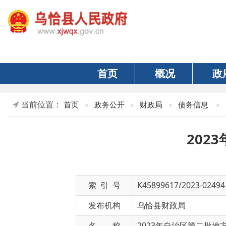
首页
概况
政府
当前位置：
»
正文
首页
»
政务公开
»
财政局
»
债务信息
2023年
索 引 号
K45899617/2023-02494
发布机构
乌恰县财政局
名 称
2023年自治区第二批地方政府
文 号