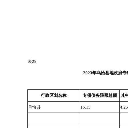
表
2
9
202
3
年
乌恰县
地政府专项债务限
行政区划名称
专项债务限额总额
其中：新增
乌恰县
16.15
4.25