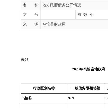
文 号
有 效 性
来 源
乌恰县财政局
表
2
8
202
3
年
乌恰县
地政府一般债务
行政区划名称
一般债务限额总额
其中：新
乌恰县
26.91
3.47