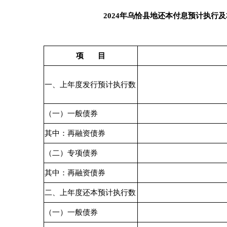
表
3
5
202
4
年
乌恰县
地政府新
项目单
序号
区划
项目名称
位