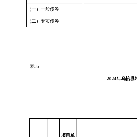
表
3
6
202
3
年
乌恰县
本级政府
地区
专项债券收入
专项债券支出
乌恰县
4.25
2.09