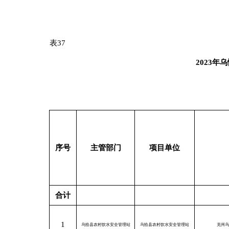
主办：新疆乌恰县人民政府办公室
承办：新疆乌恰县政务服务和
政府网站标识码：6530240001
新公网安备65302402000101号
地 址：新疆克州乌恰县光明路1号
联系电话：0908-4621030
法