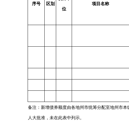
表
3
7
202
3
年
乌恰县
地本
序号
主管部门
项目单位
项目名
合计
1
乌恰县农村饮水安全管理站
乌恰县农村饮水安全管理站
克州乌恰县城东工业园