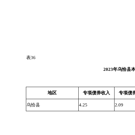
8
乌恰县农村饮水安全管理站
乌恰县农村饮水安全管理站
克州乌恰县乌鲁瓦提水
9
乌恰县农业农村局
乌恰县农业农村局
克州乌恰县产业发展示范
10
乌恰县住房和城乡建设局
乌恰县住房和城乡建设局
2016年乌恰县城市棚户区改造及
备注：所有专项债券在进入项目储备库之前，全部编制《项目
案，并经过独立第三方进行评审。