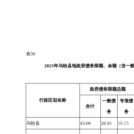
政府债务限额总额
其中
行政区划名称
一般债
专项债
合计
合计
务
务
16.15
乌恰县
43.06
26.91
7.72