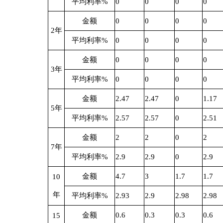
表
33
202
3
年
乌恰县
地
序号
区划
项目单位
项目名称
1
653024
乌恰县农村饮水安全管理站
克州乌恰县城东工业园区供水工程
2
653024
乌恰县农村饮水安全管理站
克州乌恰县康苏水库引调水二期工程
3
653024
乌恰县住房和城乡建设局
乌恰县老旧小区提升改造项目
4
653024
乌恰县住房和城乡建设局
克州乌恰县新城区供热设施改造工程