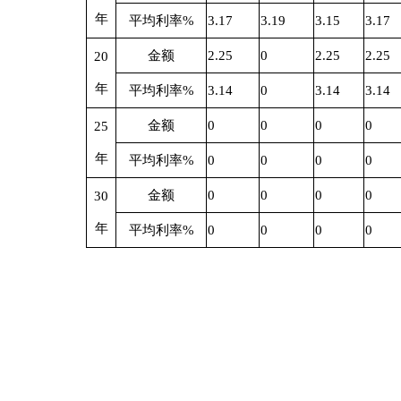
5
653024
乌恰县农业农村局
克州乌恰县高标准农田建设项目
6
653024
乌恰县人民医院
克州乌恰县人民医院门急诊综合病区建设项目
7
653024
乌恰县自然资源局
克州乌恰县特色林果标准化建设及综合深加工建设项目
8
653024
乌恰县农村饮水安全管理站
克州乌恰县乌鲁瓦提水库建设项目
9
653024
乌恰县农业农村局
克州乌恰县产业发展示范园设施建设项目
10
653024
乌恰县住房和城乡建设局
2016年乌恰县城市棚户区改造及配套基础设施建设项目
11
653024
乌恰县政法委
2023年乌恰县00
1
建设项目
12
653024
乌恰县住房和城乡建设局
克州乌恰县城东市政道路建设项目
13
653024
乌恰县公安局
2023年乌恰县002建设项目
14
653024
乌恰县水利局
克州乌恰县膘尔托阔依乡且木干河引水灌溉建设项目
15
653024
乌恰县水利局
克州乌恰县库孜洪河水生态治理建设项目
16
653024
乌恰县交通局
克州乌恰县克孜勒苏河大桥建设项目