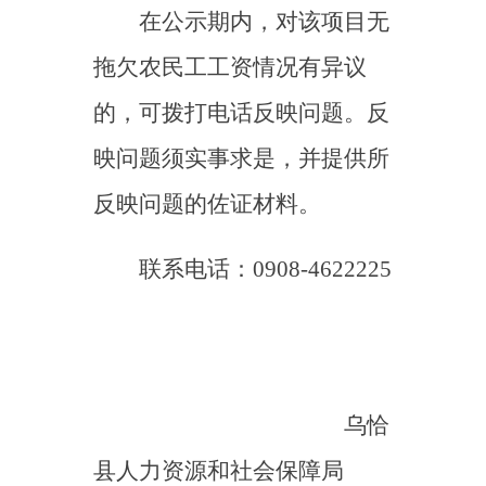
主办：新疆乌恰县人民政府办公室
承办：新疆乌恰县政务服务和
政府网站标识码：6530240001
新公网安备65302402000101号
地 址：新疆克州乌恰县光明路1号
联系电话：0908-4621030
法