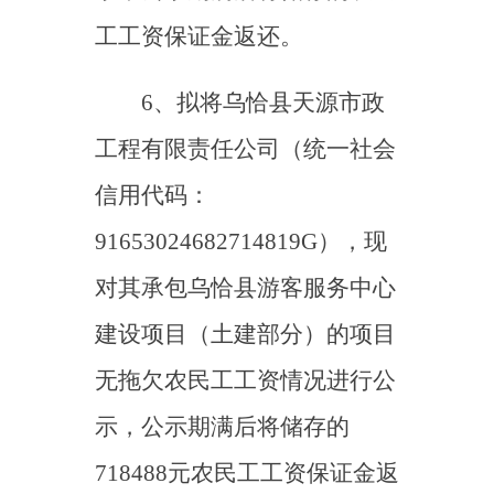
718488元农民工工资保证金返
还。
7、拟将新疆德能电力建
设有限公司（统一社会信用代
码：
916531006734310322），现
对其承包乌恰县波斯坦铁列克
乡依买克村电力基础设施建设
的项目无拖欠农民工工资情况
进行公示，公示期满后将储存
的农民工工资保证金返还。