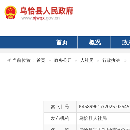
首页
概况
政府
当前位置：
»
正文
首页
»
政务公开
»
人社局
»
行政执法
索 引 号
K45899617/2025-02545
发布机构
乌恰县人社局
名 称
乌恰县完工项目情况公示
文 号