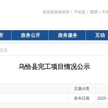
政务新媒体矩阵
|
手机版
|
繁體
|
中国政府网
|
新疆
政务公开
政务服务
互动
数据
乌恰县完工项目情况公示
主题分类
发布日期
2025-10-09 16:50
有 效 性