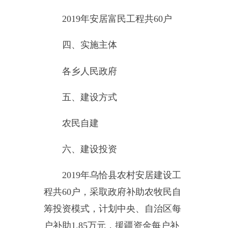
五、
建设
方式
农民自建
六、
建设
投资
2019年乌恰县
农村
安居
建设
工
程
共60户，采取
政府
补助农牧民自
筹
投资
模式，
计划
中央、自治区每
户补助1.85万元，援疆
资金
每户补
助1万元，合计每户补助2.85万元。
七、
规划
原则
本
项目
严格按照国家、自治区
有关
规定
，
本着以人为本，尊重农
牧民自愿的原则，切实让群众得到
实惠。