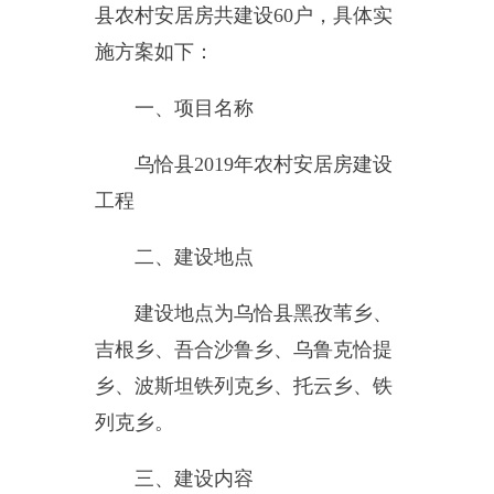
乌恰县2019年
农村
安居房
建设
工程
二、
建设
地点
建设
地点为乌恰县黑孜苇乡、
吉根乡、吾合沙鲁乡、乌鲁克恰提
乡、波斯坦铁列克乡、托云乡、铁
列克乡。
三、
建设
内容
2019年安居富民
工程
共60户
四、
实施
主体
各乡人
民政
府