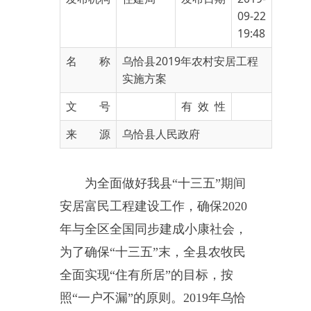
名 称
乌恰县2019年农村安居工程
实施方案
文 号
有 效 性
来 源
乌恰县人民政府
为全面做好我县“十三五”期间
安居富民
工程
建设
工作，确保2020
年与全区全国同步建成小康社会，
为了确保“十三五”末，全县农牧民
全面实现“住有所居”的
目标
，按
照“一户不漏”的原则。2019年乌恰
县
农村
安居房共
建设
60户，具体
实
施
方案如下：
一、
项目
名称