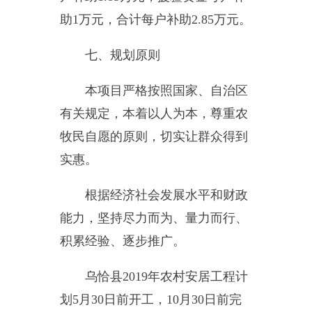
根据
经济
社会
发展
水平和
财政
能力，
坚持尽力而为、量力而行、
积累经验、逐步
推广
。
乌恰县2019年
农村
安居
工程
计
划
5月30日前开工，10月30日前完
工。
乌恰县
农村
安居
工程
建设
领导
小组
办公室
2019年4月30日
（此件公开发布）
主办：新疆乌恰县人民政府办公室
承办：新疆乌恰县政务服务和
政府网站标识码：6530240001
新公网安备65302402000101号