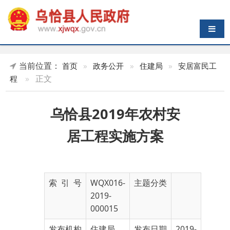
导航切换
当前位置：
首页
»
政务公开
»
住建局
»
安居富民工
»
正文
程
乌恰县2019年农村安
居工程实施方案
索 引 号
WQX016-
主题分类
2019-
000015
发布机构
住建局
发布日期
2019-
09-22
19:48