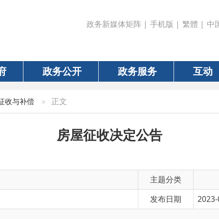
政务新媒体矩阵
|
手机版
|
繁體
|
中国政府网
|
新疆
政务公开
政务服务
互动
数据
»
正文
偿
房屋征收决定公告
主题分类
发布日期
2023-03-24 16:43
有 效 性