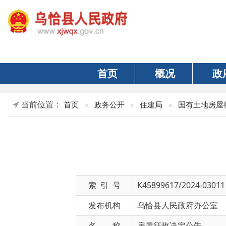
首页
概况
政府
当前位置：
首页
»
政务公开
»
住建局
»
国有土地房屋征收与补
索 引 号
K45899617/2024-03011
发布机构
乌恰县人民政府办公室
名 称
房屋征收决定公告
文 号