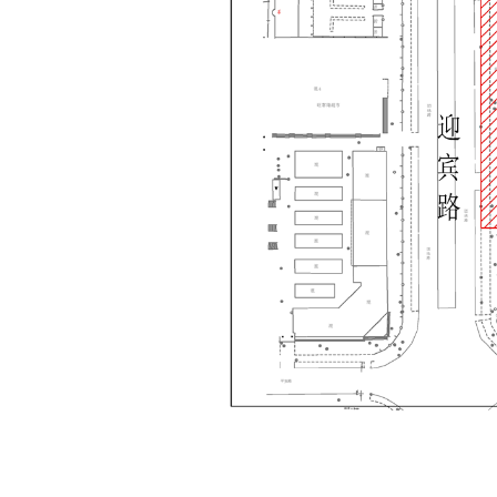
县 市
媒 体
阿图什市
阿克陶县
乌恰县
阿合
主办：新疆乌恰县人民政府办公室
承办：新疆乌恰县政
政府网站标识码：6530240001
新公网安备653024020
地 址：新疆克州乌恰县光明路1号
联系电话：0908-462