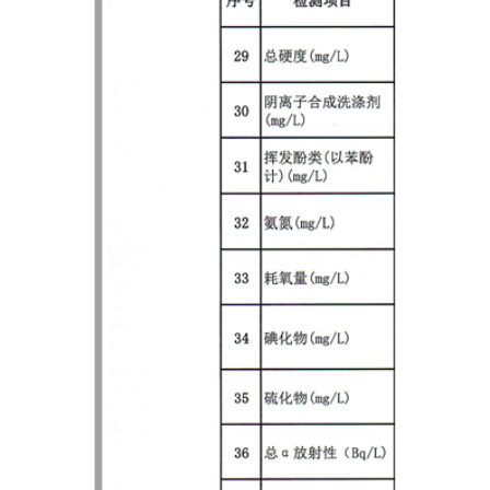
主办：新疆乌恰县人民政府办公室
承办：新疆乌恰县政务服务和
政府网站标识码：6530240001
新公网安备65302402000101号
地 址：新疆克州乌恰县光明路1号
联系电话：0908-4621030
法