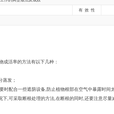
率的方法有以下几种：
；
合一些遮荫设备,防止植物根部在空气中暴露时间太久；
采取断根处理的方法,在断根的同时,还要注意尽量减少枝叶的数
休眠期灌水;春季是新梢和叶片生长的季节,因此要进行早春灌水
根不应开得太深。为免伤根及被水冲坏,沟壁培土要紧实,同时为