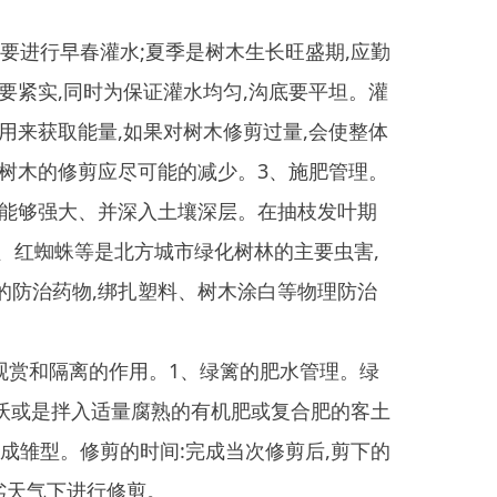
如果对树木修剪过量,会使整体
尽可能的减少。3、施肥管理。
深入土壤深层。在抽枝发叶期
北方城市绿化树林的主要虫害,
扎塑料、树木涂白等物理防治
用。1、绿篱的肥水管理。绿
量腐熟的有机肥或复合肥的客土
的时间:完成当次修剪后,剪下的
剪。
区主、次干道、街景及新建小
自然景观、人文景观与城市风光
区有景,城园相融,绿水相间,绿
我县已初步展现出“天更蓝、地