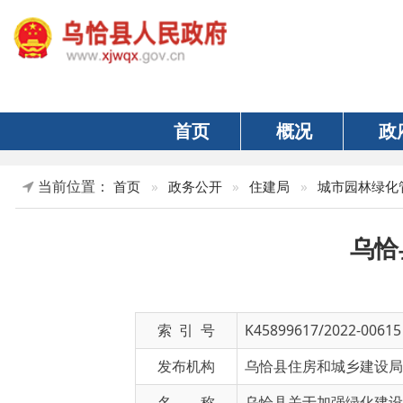
首页
概况
政府
当前位置：
»
首页
»
政务公开
»
住建局
»
城市园林绿化管理
乌恰县关
索 引 号
K45899617/2022-00615
发布机构
乌恰县住房和城乡建设局
名 称
乌恰县关于加强绿化建设工作的
文 号