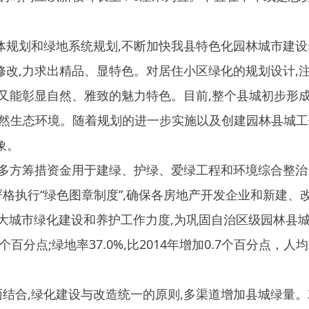
措资金用于建绿、护绿、爱绿工程和环境综合整治。加大政府投入
“绿色图章制度”,确保各房地产开发企业和新建、改建、扩建单
市绿化建设和养护工作力度,为巩固自治区级园林县城荣誉称号提
;绿地率37.0%,比2014年增加0.7个百分点，人均公共绿地10.4平
建设与改造统一的原则,多渠道增加县城绿量。2014年以来,
500株,县城周边义务植树43.5万株。
景观效果差、绿化效果差的问题,因此,我县加强了对园林绿地
场。加强对居住小区绿化建设工作。
我县坚持以人为本的理念,让城市园林绿化建设的成果更多地惠
功能。在绿化养护管理工作中,进步强调“三分种、七分养”的管
坪修剪机等设备,提高绿地养护管理水平。