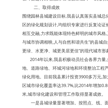
更绿、水更净、城更美居更佳”的现代城市形象。
2014年以来,我县积极动员社会各界力量,多方筹
地、道路绿地、环城河绿地和环境整治工程严格执行
绿化用地。目前我县累计投资3900多万元,加大城
区城市绿化覆盖率达39.7%,比2014年增加0.8个百分点
米,城市绿化建设和管理工作取得显著成效。
一是县城绿量显著增加。按照点、线、面结合,绿化
植树40106株,污水处理厂、垃圾无害化处理厂等地植树
二是园林绿化景观有新看点。过去我市部分绿地存在
了绿地景观质量。新修了康乐公园和民族演绎广
三是绿地养护管理有新举措。在园林绿化工作中,
公园绿地人民公园免费向游人开放,增强了绿地的服务
管理措施,加强工作人员技能培训,新购置打药机、草