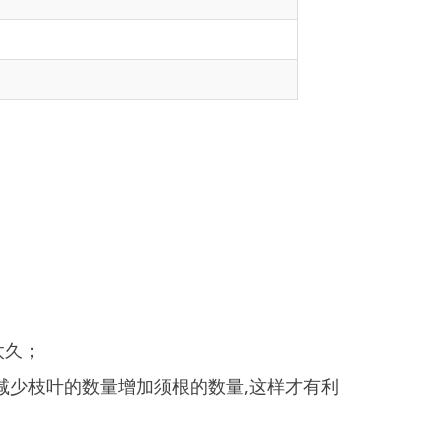
量增加须根的数量,这样才有利
;夏季是树木生长旺盛期,应勤
保证灌水均匀,沟底要平坦。灌