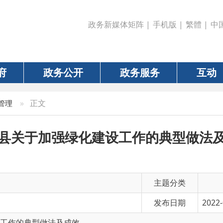
政务新媒体矩阵
|
手机版
|
繁體
|
中国政府网
|
新疆
政务公开
政务服务
互动
数据
正文
于加强绿化建设工作的典型做法及成效
主题分类
发布日期
2022-09-10 19:50
典型做法及成效
有 效 性