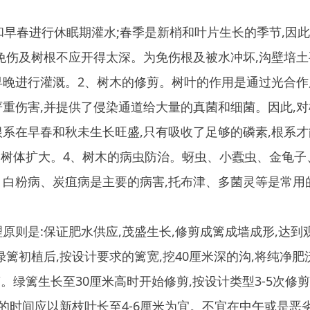
灌溉。2、树木的修剪。树叶的作用是通过光合作用来获取能量,
,并提供了侵染通道给大量的真菌和细菌。因此,对树木的修剪应
春和秋未生长旺盛,只有吸收了足够的磷素,根系才能够强大、并
扩大。4、树木的病虫防治。蚜虫、小蠹虫、金龟子、红蜘蛛等是
、炭疽病是主要的病害,托布津、多菌灵等是常用的防治药物,绑
证肥水供应,茂盛生长,修剪成篱成墙成形,达到观赏和隔离的作
后,按设计要求的篱宽,挖40厘米深的沟,将纯净肥沃或是拌入适
长至30厘米高时开始修剪,按设计类型3-5次修剪成雏型。修剪
应以新枝叶长至4-6厘米为宜。不宜在中午或是恶劣天气下进行修
和绿地系统规划,不断加快我县特色化园林城市建设步伐。对县城
力求出精品、显特色。对居住小区绿化的规划设计,注重讲究城市
自然、雅致的魅力特色。目前,整个县城初步形成了“绿树成荫,小
环境。随着规划的进一步实施以及创建园林县城工作的深入开展,