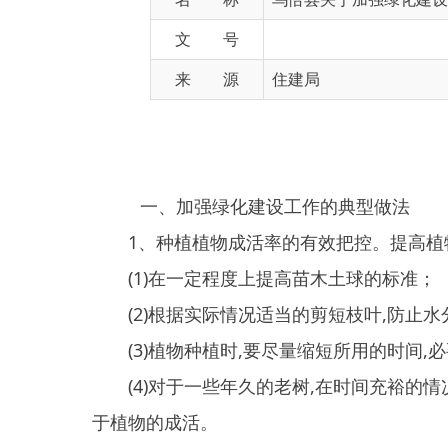
来 源
住建局
一、加强绿化建设工作的典型做法
1、种植植物成活率的有效把控。提高植物成活
(1)在一定程度上提高苗木土球的标准；
(2)根据实际情况适当的剪短枝叶,防止水分蒸发
(3)植物种植时,要尽量缩短所用的时间,必要时配
(4)对于一些年久的老树,在时间充裕的情况下,可
于植物的成活。
2、园林绿化养护措施。
(一)树木的管理。1、灌水管理。在秋冬和早春进行
灌溉。应在树冠投影的垂直线下开灌水沟,为免伤及树