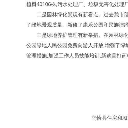
乌恰县住房和城乡建设
2022年9月1
县 市
媒 体
阿图什市
阿克陶县
乌恰县
阿合
主办：新疆乌恰县人民政府办公室
承办：新疆乌恰县政
政府网站标识码：6530240001
新公网安备653024020
地 址：新疆克州乌恰县光明路1号
联系电话：0908-462