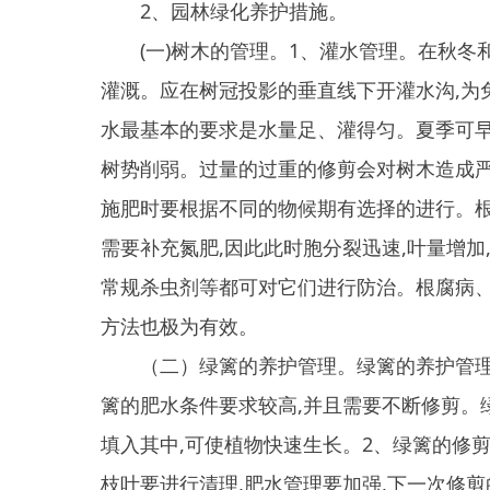
水最基本的要求是水量足、灌得匀。夏季可早晚进行
树势削弱。过量的过重的修剪会对树木造成严重伤害
施肥时要根据不同的物候期有选择的进行。根系在早
需要补充氮肥,因此此时胞分裂迅速,叶量增加,树体
常规杀虫剂等都可对它们进行防治。根腐病、白粉病
方法也极为有效。
（二）绿篱的养护管理。绿篱的养护管理原则是:保
篱的肥水条件要求较高,并且需要不断修剪。绿篱初植
填入其中,可使植物快速生长。2、绿篱的修剪。绿篱生
枝叶要进行清理,肥水管理要加强,下一次修剪的时间
二、取得成效
围绕园林县城建设目标,我县认真落实县城总体规划
区的绿化规划设计,均组织专家进行反复论证修改,
相互交融,力求既能体现特色鲜明的城市风格,又能彰显
与城市协调相映,人与自然和谐共生”的县城自然生态