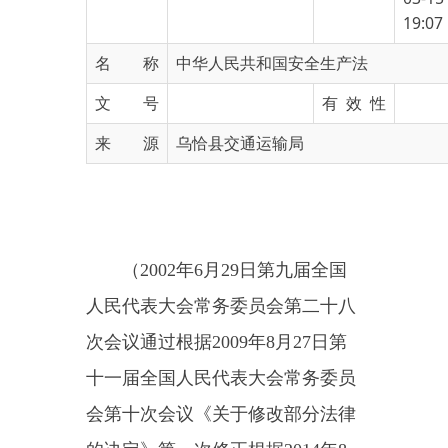
名 称
中华人民共和国安全生产法
文 号
有 效 性
来 源
乌恰县交通运输局
（
2002
年
6
月
29
日第九届全国
人民代表大会常务委员会第二十八
次会议通过根据
2009
年
8
月
27
日第
十一届全国人民代表大会常务委员
会第十次会议《关于修改部分法律
的决定》第一次修正根据
2014
年
8
月
31
日第十二届全国人民代表大会
常务委员会第十次会议《关于修改
<
中华人民共和国安全生产法
>
的决