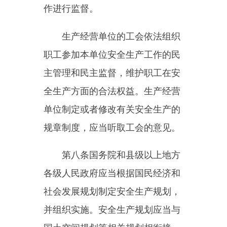
产基础设施建设和安全生产监管能
力建设
，
所需经费列入本级预算。
县级以上地方各级人民政府应
当组织有关部门建立完善安全风险
评估与论证机制
，
按照安全风险管
控要求
，
进行产业规划和空间布
局
，
并对位置相邻、行业相近、业
态相似的生产经营单位实施重大安
全风险联防联控。
第九条
国务院和县级以上地方
各级人民政府应当加强对安全生产
工作的领导
，
建立健全安全生产工
作协调机制
，
支持、督促各有关部