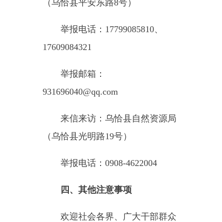
举报电话：0908-4622004
四、其他注意事项
欢迎社会各界、广大干部群众
积极主动监督，通过来信、来电、
来访等方式实事求是地反映相关问
题，反映人应对举报线索的真实
性、合法性和有效性负责。反映内
容应尽量描述详尽并提供相关印证
资料，以便及时有效开展核实，反
映人相关信息将予以严格保密。
特此公告。
乌恰县农业农村局