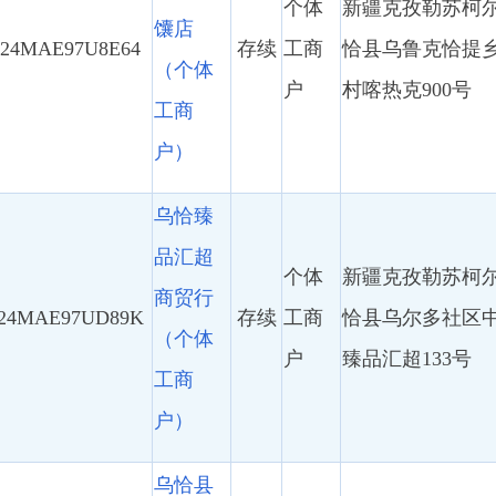
个体
新疆克孜勒苏柯尔克孜自治州乌
商贸行
97UD89K
存续
工商
恰县乌尔多社区中吉商业街海外
（个体
户
臻品汇超133号
工商
户）
乌恰县
和谐机
动车维
个体
新疆克孜勒苏柯尔克孜自治州乌
8PLUG5M
修店
存续
工商
恰县乌鲁克恰提乡库尔干村巴扎
（个体
户
周边2组7号
工商
户）
乌恰县