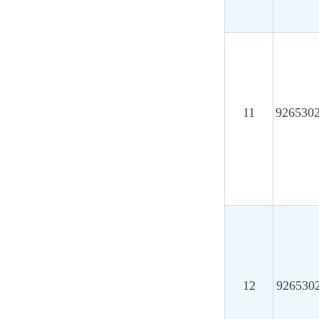
13
92653024MAE