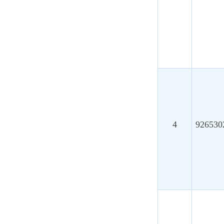
4
92653024MAE
5
92653024MAE