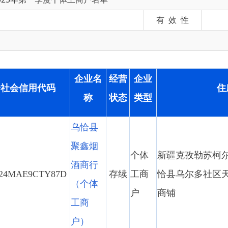
企业名
经营
企业
用代码
住所
称
状态
类型
乌恰县
聚鑫烟
个体
新疆克孜勒苏柯尔克孜自治州乌
酒商行
9CTY87D
存续
工商
恰县乌尔多社区天逸酒店一层7
（个体
户
商铺
工商
户）
乌恰县
达顺吊