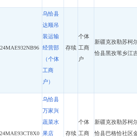
装运输
个体
新疆克孜勒苏柯尔克孜自治州乌
932NB96
经营部
存续
工商
恰县黑孜苇乡江吉尔村1组26号
（个体
户
工商
户）
乌恰县
万家兴
蔬菜水
个体
新疆克孜勒苏柯尔克孜自治州乌
93CT8X0
果店
存续
工商
恰县巴格恰社区金鑫农副产品交
（个体
户
易中心地下室7号门面
工商
户）
乌恰县