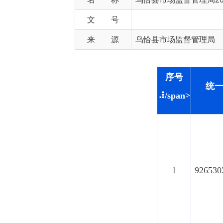
来 源
乌恰县市场监督管理局
序号
统一社会信
⠼/span>
1
92653024MAE