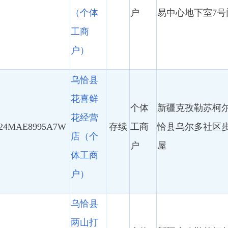
花喜鲜
个体
新疆克孜勒苏柯尔克孜自治州乌
花经营
8995A7W
存续
工商
恰县乌尔多社区步行街东面4号
店（个
户
屋
体工商
户）
乌恰县
两山打
个体
新疆克孜勒苏柯尔克孜自治州乌
馕店
97U8E64
存续
工商
恰县乌鲁克恰提乡克孜勒库鲁克
（个体
户
村喀热克900号
工商
户）
乌恰臻
品汇超