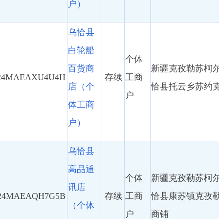
（个体
户
商铺
工商
户）
乌恰县
春洁日
杂用品
个体
新疆克孜勒苏柯尔克孜自治州乌
AG2CB0Q
超市
存续
工商
恰县坎久干社区团结小区外便民
（个体
户
服务设施（小木屋）21号
工商
户）
乌恰县
老味牛
个体
新疆克孜勒苏柯尔克孜自治州乌
肉面店