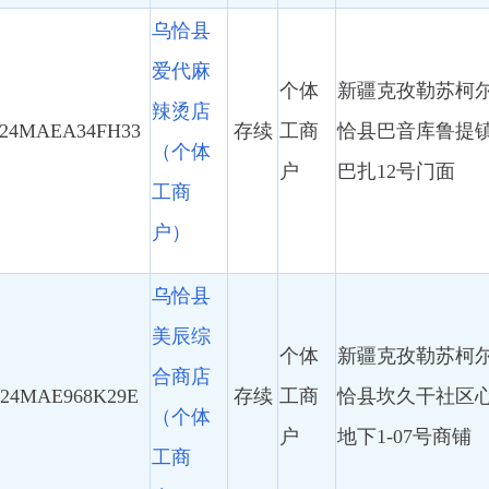
968K29E
存续
工商
恰县坎久干社区心连心花园一期
（个体
户
地下1-07号商铺
工商
户）
乌恰县
白轮船
个体
百货商
新疆克孜勒苏柯尔克孜自治州乌
AXU4U4H
存续
工商
店（个
恰县托云乡苏约克村3组29号
户
体工商
户）
乌恰县
高品通
个体
新疆克孜勒苏柯尔克孜自治州乌
讯店
AQH7G5B
存续
工商
恰县康苏镇克孜勒苏村友谊路3