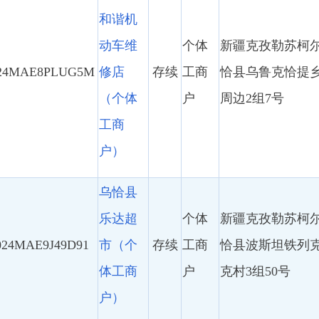
乐达超
个体
新疆克孜勒苏柯尔克孜自治州乌
9J49D91
市（个
存续
工商
恰县波斯坦铁列克乡多来提布拉
体工商
户
克村3组50号
户）
乌恰县
爱代麻
个体
新疆克孜勒苏柯尔克孜自治州乌
辣烫店
A34FH33
存续
工商
恰县巴音库鲁提镇巴音库鲁提村
（个体
户
巴扎12号门面
工商
户）
乌恰县
美辰综
个体
新疆克孜勒苏柯尔克孜自治州乌
合商店