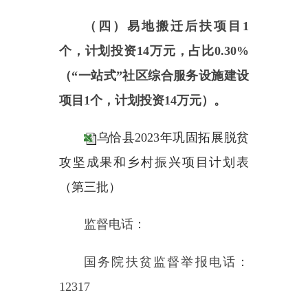
国务院扶贫监督举报电话：
12317
乌恰县乡村振兴局监督举报电
话：
0908-4622438
通讯地址：乌恰县乡村振兴局
乌恰县乡村振兴局
202
3
年
5
月
9
日
主办：新疆乌恰县人民政府办公室
承办：新疆乌恰县政务服务和
政府网站标识码：6530240001
新公网安备65302402000101号
地 址：新疆克州乌恰县光明路1号
联系电话：0908-4621030
法