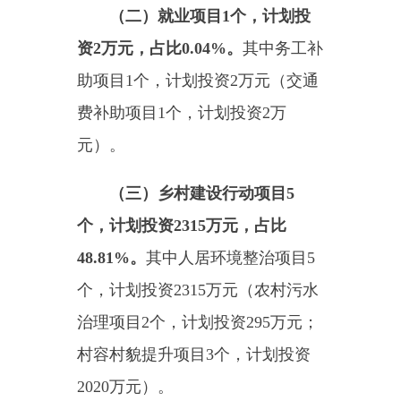
个，
计划投资
2315
万元
（
农村污水
治理项目
2
个，
计划投资
295
万元；
村容村貌提升项目
3
个，
计划投资
2020
万元）
。
（
四
）易地搬迁后扶项目
1
个，计划投资
14
万元，占比
0.
30
%
（
“
一站式
”
社区综合服务设施建设
项目
1
个，计划投资
14
万元）。
乌恰县2023年巩固拓展脱贫
攻坚成果和乡村振兴项目计划表
（第三批）
监督电话：