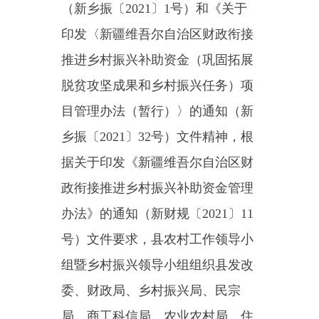
脱贫攻坚成果和乡村振兴任务）项
目管理办法（暂行）〉的通知（新
乡振〔
2021
〕
32
号）文件精神，根
据关于印发《新疆维吾尔自治区财
政衔接推进乡村振兴补助资金管理
办法》的通知（新财规〔
2021
〕
11
号）文件要求，县农村工作领导小
组暨乡村振兴领导小组组织县发改
委、财政局、乡村振兴局、民宗
局、商工科信局、农业农村局、住
建局、生态环境局、自然资源局、
畜牧局、水利局、交通局等单位及
各乡镇对乌恰县
202
3
年巩固拓展脱
贫攻坚成果
和
乡村振兴项目
（第三