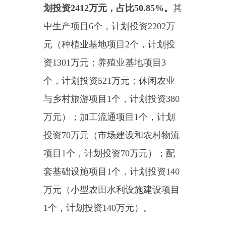
投资
70
万元（市场建设和农村物流
项目
1
个，计划投资
70
万元）；
配
套基础设施项目
1
个，
计划投资
140
万元
（
小型农田水利设施建设项目
1
个，
计划投资
140
万元）
。
（二）就业项目
1
个，计划投
资
2
万元，占比
0.0
4
%
。
其
中务工补
助项目
1
个，计划投资
2
万元
（交通
费补助项目
1
个，计划投资
2
万
元）。
（三
）乡
村
建设行动项目
5
个，计划投资
2315
万元，占比
48.81
%
。
其中
人居环境整治项目
5