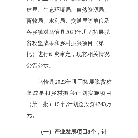
批）
进行
研究审定，
现将相关情况
公告公示。
乌恰县
2023
年巩固拓展脱贫攻
坚成果和乡村振兴计划实施项目
（第
三
批）
15
个
,
计划总投资
4743
万
元。
（一）
产业发展项目
8
个，计
划投资
2412
万元，占比
50.85
%
。
其
中
生产项目
6
个，
计划投资
2202
万
元
（
种植业基地项目
2
个，
计划投
资
1301
万元；
养殖业基地项目
3
个，计划投资
521
万元；
休闲农业
与乡村旅游项目
1
个，
计划投资
380
万元
）；加工流通项目
1
个，计划