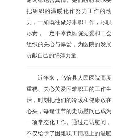
和精神上的鼓励，还把对他们的关
怀落到细处、实处，让他们实实在
在感受到
“大家庭”的关怀与温暖。
主办：新疆乌恰县人民政府办公室
承办：新疆乌恰县政务服务和
政府网站标识码：6530240001
新公网安备65302402000101号
地 址：新疆克州乌恰县光明路1号
联系电话：0908-4621030
法