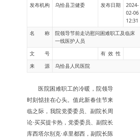
12:31
名 称
院领导节前走访慰问困难职工及临床
一线医护人员
文 号
有 效 性
来 源
乌恰县人民医院
医院困难职工的冷暖，院领导
时刻惦挂在心头。值此新春佳节来
临之际，我院党委委员、副院长周
论
·买买提卡热，
党委委员、副院长
库西塔尔别克
·卓里都西，副院长陈
欣等，带领工会成员走访慰问我院
困难职工及
连续奋战在临床一线的
工作人员
，向他们送上组织的关