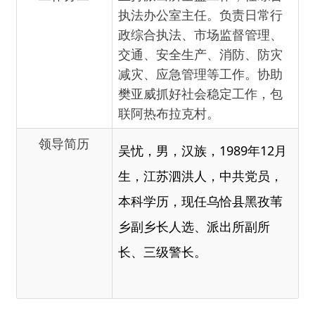
樊亚威抓好社会稳定工作，包
联阿热布拉克村。
领导简历
吴忧，男，汉族，
1989
年
12
月
生，江苏泗洪人，中共党员
，
本科学历
，现任乌恰县黑孜苇
乡副乡长人选、派出所副所
长、三级警长。
主办：新疆乌恰县人民政府办公室
承办：新疆乌恰县政务服务和
政府网站标识码：6530240001
新公网安备65302402000101号
地 址：新疆克州乌恰县光明路1号
联系电话：0908-4621030
法