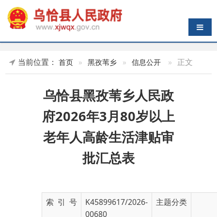
导航切换
当前位置：
»
正文
首页
»
黑孜苇乡
»
信息公开
乌恰县黑孜苇乡人民政
府2026年3月80岁以上
老年人高龄生活津贴审
批汇总表
索 引 号
K45899617/2026-
主题分类
00680
发布机构
乌恰县黑孜苇乡人
发布日期
2026-