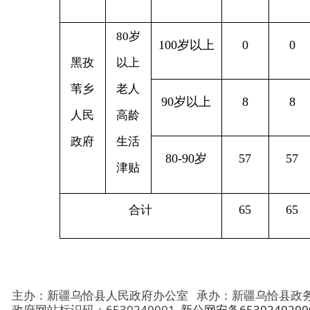
苇乡
老人
90岁以上
8
8
2
人民
高龄
政府
生活
80-90岁
57
57
23
津贴
65
65
25
合计
主办：新疆乌恰县人民政府办公室
承办：新疆乌恰县政务服务和
政府网站标识码：6530240001
新公网安备65302402000101号
地 址：新疆克州乌恰县光明路1号
联系电话：0908-4621030
法