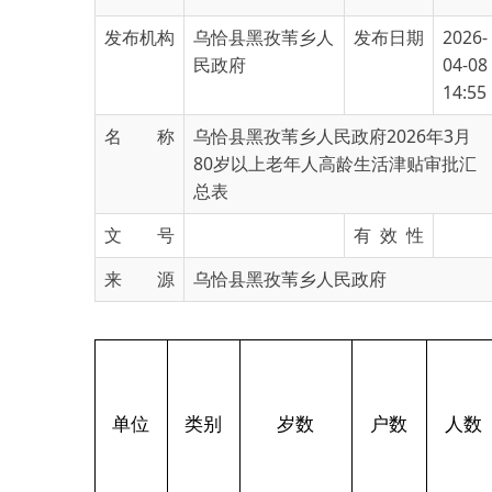
民政府
04-08
14:55
名 称
乌恰县黑孜苇乡人民政府2026年3月
80岁以上老年人高龄生活津贴审批汇
总表
文 号
有 效 性
来 源
乌恰县黑孜苇乡人民政府
建
立
单位
类别
岁数
户数
人数
脱
户
80岁
100岁以上
0
0
0
黑孜
以上