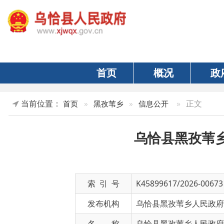
首页
概况
政府
当前位置：
»
正文
首页
»
黑孜苇乡
»
信息公开
乌恰县黑孜苇乡人民
索 引 号
K45899617/2026-00673
发布机构
乌恰县黑孜苇乡人民政府
名 称
乌恰县黑孜苇乡人民政府2026
文 号