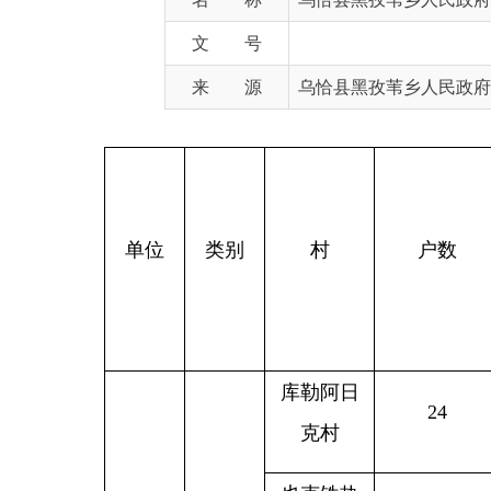
来 源
乌恰县黑孜苇乡人民政府
单位
类别
村
户数
人
库勒阿日
24
24
克村
也克铁热
14
15
克村
阿热布拉
黑
7
7
重度残