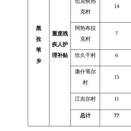
克村
孜
疾人护
苇
理补贴
坎久干村
6
7
乡
康什苇尔
15
16
村
江吉尔村
11
11
总计
77
80
县 市
媒 体
阿图什市
阿克陶县
乌恰县
阿合