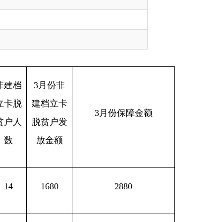
非
立卡
3月份保障金额
户发
额
0
2880
1800
840