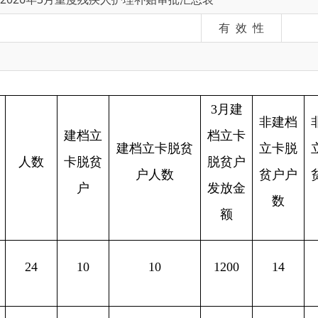
3月建
非建档
非建档
3月份
建档立
档立卡
建档立卡脱贫
立卡脱
立卡脱
建档
数
卡脱贫
脱贫户
户人数
贫户户
贫户人
脱贫
户
发放金
数
数
放金
额
10
10
1200
14
14
168
10
11
1320
4
4
480
5
5
600
2
2
240