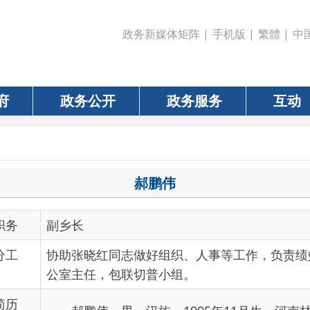
政务新媒体矩阵
|
手机版
|
繁體
|
中国政府网
|
新疆
政务公开
政务服务
互动
数据
郝鹏伟
副乡长
协助张晓红同志做好组织、人事等工作，负责绩效考核、档案
公室主任，包联切普小组。
郝鹏伟，男，汉族，1995年11月生，河南林州人，中共
府副乡长。