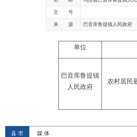
来 源
巴音库鲁提镇人民政府
单位
类别
巴音库鲁提镇
农村居民最低生
人民政府
县 市
媒 体
阿图什市
阿克陶县
乌恰县
阿合
主办：新疆乌恰县人民政府办公室
承办：新疆乌恰县政