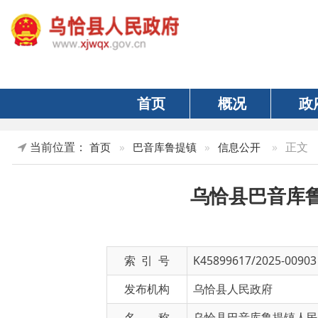
首页
概况
政府
当前位置：
»
正文
首页
»
巴音库鲁提镇
»
信息公开
乌恰县巴音库鲁提镇
索 引 号
K45899617/2025-00903
发布机构
乌恰县人民政府
名 称
乌恰县巴音库鲁提镇人民政府20
文 号