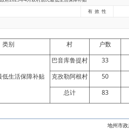
村
户数
人数
巴音库鲁提村
33
43
活保障补贴
克孜勒阿根村
50
67
总计
83
110
地州市政府
区政府
奇县
务服务和数字发展中心