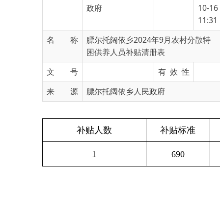
名 称
膘尔托阔依乡2024年9月农村分散特
困供养人员补贴清册表
文 号
有 效 性
来 源
膘尔托阔依乡人民政府
补贴人数
补贴标准
1
690
主办：新疆乌恰县人民政府办公室
承办：新疆乌恰县政务服务和
政府网站标识码：6530240001
新公网安备65302402000101号
地 址：新疆克州乌恰县光明路1号
联系电话：0908-4621030
法