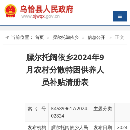
导航切换
当前位置：
»
正文
首页
»
膘尔托阔依乡
»
信息公开
膘尔托阔依乡2024年9
月农村分散特困供养人
员补贴清册表
索 引 号
K45899617/2024-
主题分类
02824
发布机构
膘尔托阔依乡人民
发布日期
2024-
政府
10-16
11:31