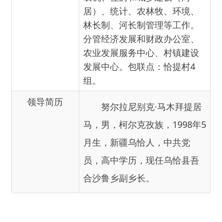
发展中心。包联点：恰提村4
组。
领导简历
努尔拉尼别克·马木拜提居
马，男，柯尔克孜族，1998年5
月生，新疆乌恰人，中共党
员，高中学历，现任乌恰县吾
合沙鲁乡副乡长。
主办：新疆乌恰县人民政府办公室
承办：新疆乌恰县政务服务和
政府网站标识码：6530240001
新公网安备65302402000101号
地 址：新疆克州乌恰县光明路1号
联系电话：0908-4621030
法