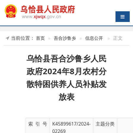
导航切换
当前位置：
»
正文
首页
»
吾合沙鲁乡
»
信息公开
乌恰县吾合沙鲁乡人民
政府2024年8月农村分
散特困供养人员补贴发
放表
索 引 号
K45899617/2024-
主题分类
02269
发布机构
乌恰县人民政府
发布日期
2024-