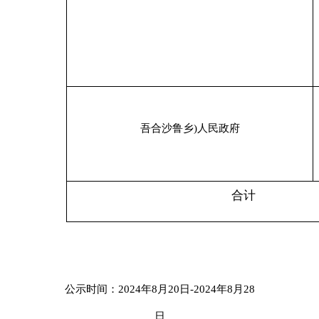
农村
特困
吾合沙鲁乡)人民政府
供养
合计
公示时间：
202
4
年
8
月
20
日
-202
4
年
8
月
28
日
主办：新疆乌恰县人民政府办公室
承办：新疆乌恰县政务服务和
政府网站标识码：6530240001
新公网安备65302402000101号
地 址：新疆克州乌恰县光明路1号
联系电话：0908-4621030
法