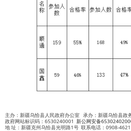
主办：新疆乌恰县人民政府办公室
承办：新疆乌恰县政务服务和
政府网站标识码：6530240001
新公网安备65302402000101号
地 址：新疆克州乌恰县光明路1号
联系电话：0908-4621030
法