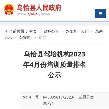
导航切换
当前位置：
首页
»
政务公开
»
双随机一公开
»
结果
»
正文
公示
»
公安局
乌恰县驾培机构2023
年4月份培训质量排名
公示
索 引 号
K45899617/2023-
主题分类
00794
发布机构
乌恰县公安局
发布日期
2023-
04-19