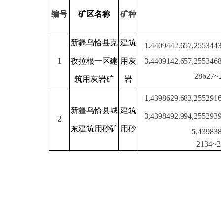
1
孜拉根一区建
用
灰
3.
4409142.657,25534683.747
4,
4
28627~2676米(
筑用灰岩矿
岩
1
,
4398629.683,25529166.879
2
,
4
新疆
乌恰县城
建筑
3
,
4398492.994,25529397.019
4
,
4
2
东建筑用砂矿
用砂
5
,
4398385.363,2
2134~2120米(C
县 市
媒 体