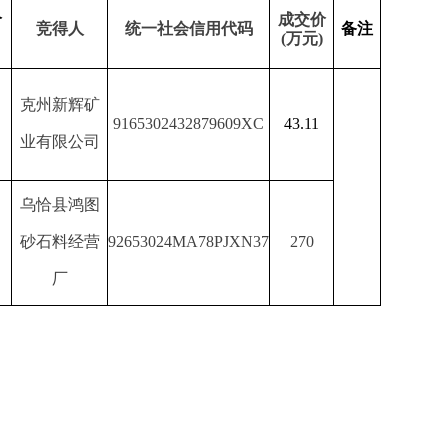
9165302432879609XC
43.11
92653024MA78PJXN37
270
局
新疆嘉海拍卖有限公司
年
10
月
19
日
部门
省区市政府
国家部委局