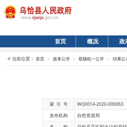
首页
概况
政府
当前位置：
首页
»
政务公开
»
双随机一公开
»
结果公示
»
自
索 引 号
WQX014-2020-000063
发布机构
自然资源局
名 称
乌恰县采矿权出让拍卖结果公布
文 号