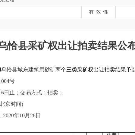
恰县
采矿权出让拍卖结果公布
城东建筑用砂矿两个
三类采矿权出让拍卖结果予以公布：
止；交
易方式：拍卖；
间)
年
10
月
28
日
生产
出让年
面积
规模万
起始价
2
限
竞得人
(Km
)
立方米/
（万元
）
（年）
年
409442.657,25534683.747
克州新辉矿