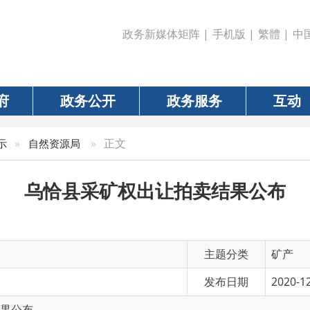
政务新媒体矩阵
|
手机版
|
繁體
|
中国政府网
|
新疆
政务公开
政务服务
互动
数据
»
正文
然资源局
乌恰县采矿权出让拍卖结果公布
主题分类
矿产
发布日期
2020-12-23 19:18
有 效 性