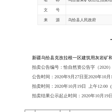
来 源
乌恰县人民政府
乌
新疆乌恰县克孜拉根一区建筑用灰岩矿和
乌恰县
拍卖
公告编号：
恰自然资公告字（
2020
）
004号
公告
时间：
2020年9月27日至2020年10月16日
拍卖
时间：
20
20
年
10
月
19
日
上午
12:00 (北京时
拍卖结果公示起止时间：
20
20
年
10
月
19
日
-20
20
编号
矿区名称
矿种
坐标
新疆
乌恰县克
建筑
1
.
4409442.657,25534433.747
2,
4