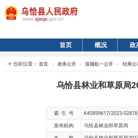
首页
概况
政府
当前位置：
首页
»
政务公开
»
双随机一公开
»
结果公示
»
自
乌恰县林业和草原局202
索 引 号
K45899617/2023-02878
发布机构
乌恰县林业和草原局
名 称
乌恰县林业和草原局2023年林
文 号