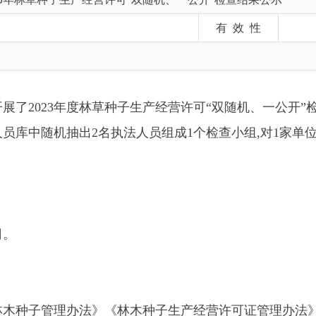
023年度林草种子生产经营许可
“双随机、一公开”
检查。对1家林
随机抽出2名执法人员组成1个检查小组,对1家单位林草种子生
管理办法》《林木种子生产经营许可证管理办法》《林木种子生
业的林木种苗生产经营许可制度执行情况，现有条件是否符合国
有效期和生产经营种类等从事林草种子生产经营活动，林草种子
其他遵守国家法律，法规和政策情况进行监管检查。检查方式为