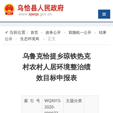
导航切换
当前位置：
首页
»
政务公开
»
双随机一公开
»
结果
»
正文
公示
»
生态环境局
乌鲁克恰提乡琼铁热克
村农村人居环境整治绩
效目标申报表
索 引 号
WQX015-
主题分类
2020-
000077
发布机构
生态环境
发布日期
2020-