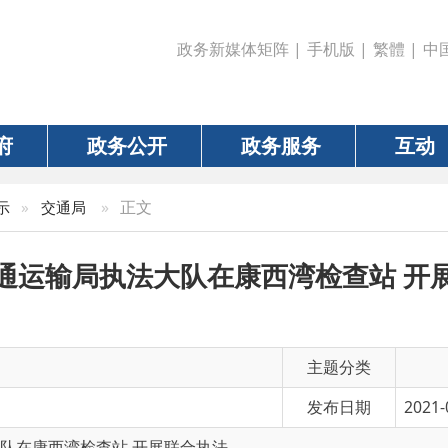
政务新媒体矩阵
|
手机版
|
繁體
|
中国政府网
|
新疆
政务公开
政务服务
互动
数据
»
正文
通局
输局执法大队在康西湾检查站 开展联合执
主题分类
发布日期
2021-05-02 08:02
湾检查站 开展联合执法
有 效 性