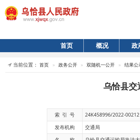
首页
概况
政府
当前位置：
首页
»
政务公开
»
双随机一公开
»
结果公示
»
交
乌恰县交通运
索 引 号
24K458996/2022-00212
发布机构
交通局
名 称
乌恰县交通运输局执法大队在康西
文 号