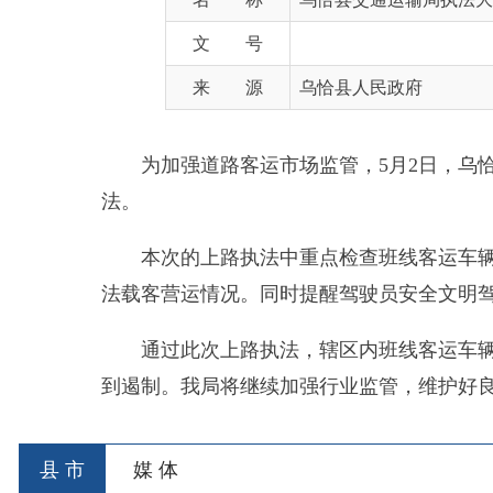
来 源
乌恰县人民政府
为加强道路客运市场监管，5月2日，乌恰县交
法。
本次的上路执法中重点检查班线客运车辆证件是
法载客营运情况。同时提醒驾驶员安全文明驾驶，确
通过此次上路执法，辖区内班线客运车辆和出租
到遏制。我局将继续加强行业监管，维护好良好的道
县 市
媒 体
阿图什市
阿克陶县
乌恰县
阿合
主办：新疆乌恰县人民政府办公室
承办：新疆乌恰县政
政府网站标识码：6530240001
新公网安备653024020