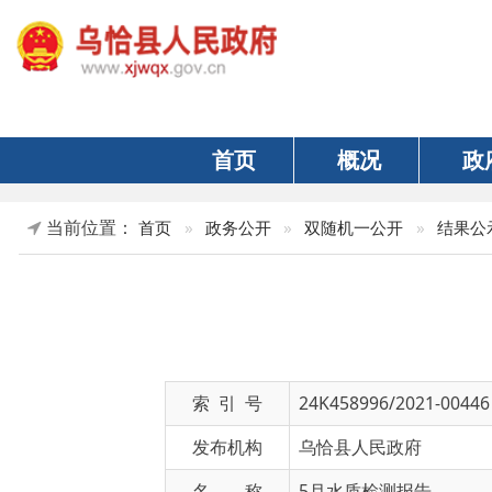
首页
概况
政府
当前位置：
首页
»
政务公开
»
双随机一公开
»
结果公示
»
住
索 引 号
24K458996/2021-00446
发布机构
乌恰县人民政府
名 称
5月水质检测报告
文 号