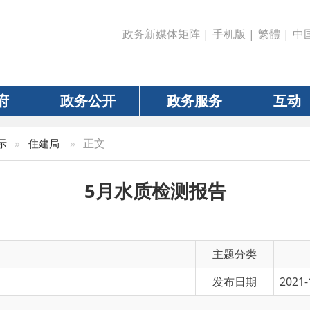
政务新媒体矩阵
|
手机版
|
繁體
|
中国政府网
|
新疆
政务公开
政务服务
互动
数据
»
正文
建局
5月水质检测报告
主题分类
发布日期
2021-12-14 11:30
有 效 性