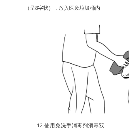
想要最大程度降低感染风险，
最主要还是规范脱卸动作、提高风
险意识。
主办：新疆乌恰县人民政府办公室
承办：新疆乌恰县政务服务和
政府网站标识码：6530240001
新公网安备65302402000101号
地 址：新疆克州乌恰县光明路1号
联系电话：0908-4621030
法