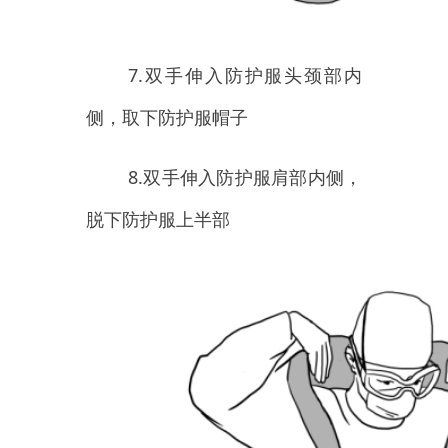
到裤脚
11.连同防护鞋套一并脱下
（呈8字状），放入医废垃圾桶内