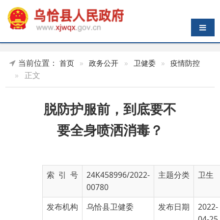
导航切换
当前位置：
首页
»
政务公开
»
卫健委
»
疫情防控
»
正文
脱防护服前，到底要不
要全身喷洒消毒？
索 引 号
24K458996/2022-
主题分类
卫生
00780
发布机构
乌恰县卫健委
发布日期
2022-
04-25
18:59