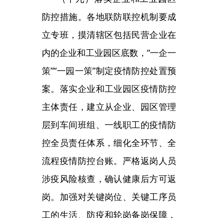
排，交通运输、民航、国铁等单位
要积极给予交通运力保障。目的地
要增强大局意识，不得拒绝接受滞
留人员返回，并按照要求落实好返
回人员防控措施，既要避免疫情外
溢，也不得加码管控。
主办：新疆乌恰县人民政府办公室
承办：新疆乌恰县政务服务和
政府网站标识码：6530240001
新公网安备65302402000101号
地 址：新疆克州乌恰县光明路1号
联系电话：0908-4621030
法