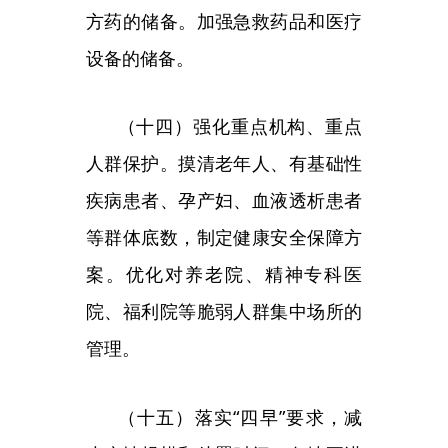
告、早隔离、早治疗，避免战线扩
大、时间延长，决不能等待观望、
各行其是。
（十六）加大
“一刀切”、层层
加码问题整治力度。地方党委和政
府要落实属地责任，严格执行国家
统一的防控政策，严禁随意封校停
课、停工停产、未经批准阻断交
通、随意采取“静默”管理、随意封
控、长时间不解封、随意停诊等各
类层层加码行为，加大通报、公开
曝光力度，对造成严重后果的依法