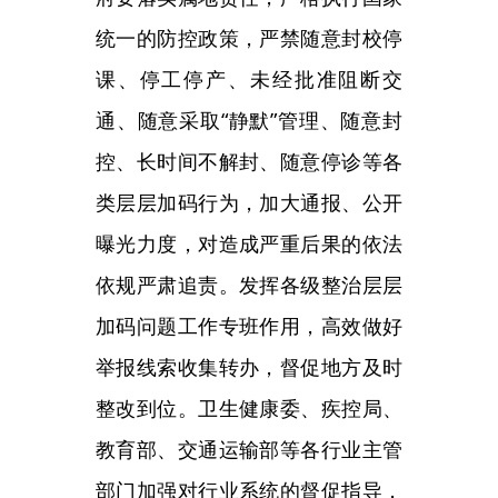
品储备。全面摸排社区常住人口基
础信息，掌握空巢独居老年人、困
境儿童、孕产妇、基础病患者等重
点人员情况，建立重点人员清单、
疫情期间需求清单。优化封闭区域
终端配送，明确生活物资供应专门
力量，在小区内划出固定接收点，
打通配送
“最后一米”。指导社区与
医疗机构、药房等建立直通热线，
小区配备专车，做好服务衔接，严
格落实首诊负责制和急危重症抢救
制度，不得以任何理由推诿拒诊，
保障居民治疗、用药等需求。做好
封控隔离人员心理疏导，加大对老