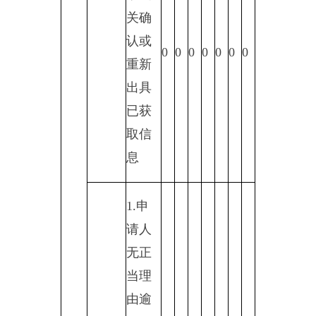
机关
不再
处理
其政
府信
息公
开申
请
3.其
0
0
0
0
0
0
0
他
（七）总计
0
0
0
0
0
0
0
四、结转下年度