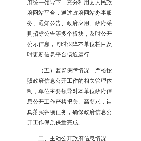
二、主动公开政府信息情况
第二十条第（一）项
信息
本年
制
发
本年废止
现行有效
内容
件数
件数
件数
规章
0
0
0
规范
性文
0
0
0
件
第二十条第（五）项