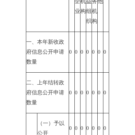
1.属
于国
0
0
0
0
0
0
0
家秘
密
2.其
他法
律行
政法
0
0
0
0
0
0
0
规禁
止公
开
3.危