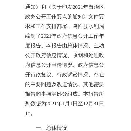
编制了202
1
年政府信息公开工作年
度报告。本报告由总体情况
、
主动
公开政府信息情况
、
收到和处理政
府信息公开申请情况
、
政府信息公
开行政复议、行政诉讼情况
、
存在
的主要问题及改进情况
、
其他需要
报告的事项等部分组成。本报告所
列数据为202
1
年1月1日至12月31日
止。
一、总体情况
202
1
年，乌恰县水利局始终坚
持以习近平新时代中国特色社会主
义思想为指导，全面贯彻党的十九
大和十九届二中、三中、四中、五
中
、
六中全
会精神，贯彻落实中央