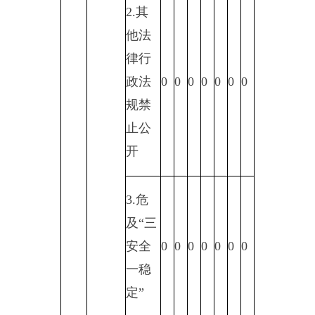
务信
息
6.属
于四
类过
0
0
0
0
0
0
0
程性
信息
7.属
于行
政执
0
0
0
0
0
0
0
法案
卷