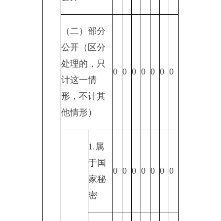
及“三
安全
0
0
0
0
0
0
0
一稳
定”
4.保
护第
三方
0
0
0
0
0
0
0
合法
权益
（三）
不予公
开
5.属
于三
类内
0
0
0
0
0
0
0
部事