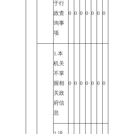
报投
0
0
0
0
0
0
0
诉类
申请
2.重
复申
0
0
0
0
0
0
0
请
3.要
求提
供公
0
0
0
0
0
0
0
开出
版物
（五）
不予处
4.无