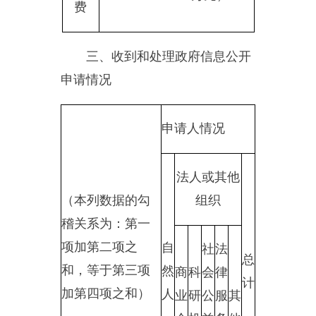
数量
二、上年结转政
府信息公开申请
0
0
0
0
0
0
0
数量
（一）予以
0
0
0
0
0
0
0
公开
（二）部分
公开（区分
处理的，只
0
0
0
0
0
0
0
计这一情
形，不计其
他情形）