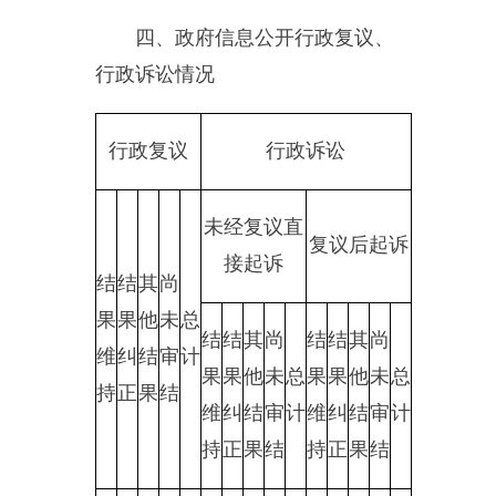
主办：新疆乌恰县人民政府办公室
承办：新疆乌恰县政务服务和
政府网站标识码：6530240001
新公网安备65302402000101号
地 址：新疆克州乌恰县光明路1号
联系电话：0908-4621030
法