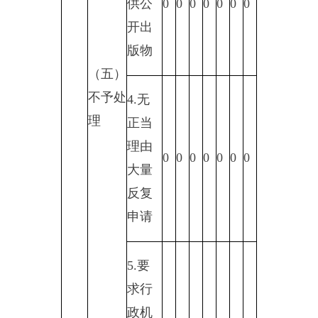
府信
息公
开申
请
2.申
（六）
请人
其他处
逾期
理
未按
收费
通知
要求
缴纳
费
用、
0
0
0
0
0
0
0
行政