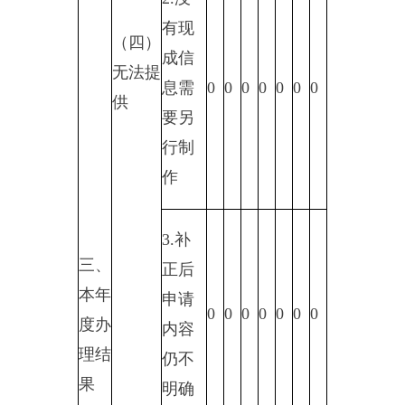
理
正当
理由
0
0
0
0
0
0
0
大量
反复
申请
5.要
求行
政机
关确
认或
0
0
0
0
0
0
0
重新
出具
已获
取信