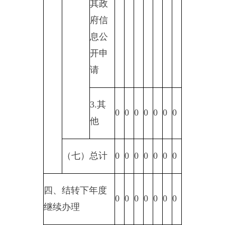
提高单位干部对政府信息公开
的认识；严格按照政务公开要求，
不断深入推进政府信息公开事项工
作，使信息公开制度化、长效化，
积极扩大主动公开领域，结合水利
部门业务工作内容实际不断丰富公
开信息。
六、其他需要报告的事项
（一）收取信息处理费情况。
本单位未收取信息处理费。
20
22
年1月
2
日