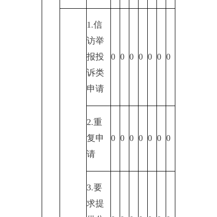
息
1.申
请人
无正
当理
由逾
期不
补
正、
行政
0
0
0
0
0
0
0
机关
不再
处理
其政