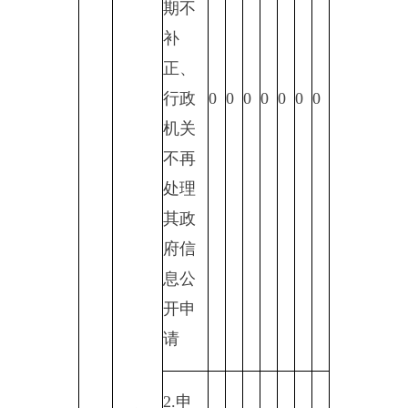
0
0
0
0
0
0
0
继续办理
四、政府信息公开行政复议、
行政诉讼情况
行政复议
行政诉讼
未经复议直
复议后起诉
接起诉
结
结
其
尚
果
果
他
未
总
结
结
其
尚
结
结
其
尚
维
纠
结
审
计
果
果
他
未
总
果
果
他
未
总
持
正
果
结
维
纠
结
审
计
维
纠
结
审
计
持
正
果
结
持
正
果
结