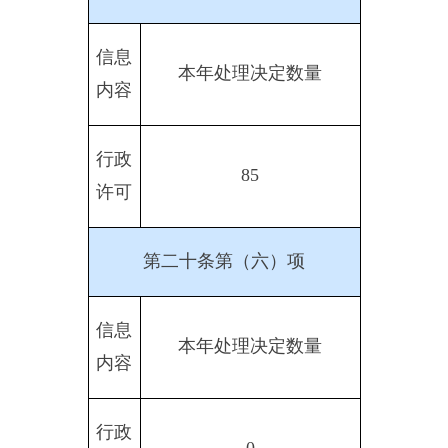
行政
0
强制
第二十条第（八）项
信息
本年收费金额（单位：万
内容
元）
行政
（水资源费：15.213657万
事业
元；水土保持补偿费：
性收
123.889 1 76万元）
费
三、
收到和处理政府信息公开
申请情况