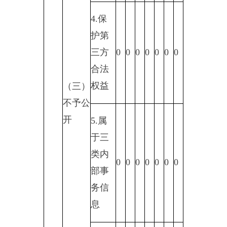
8.属
于行
政查
0
0
0
0
0
0
0
询事
项
1.本
机关
不掌
握相
0
0
0
0
0
0
0
关政
府信
息
2.没
有现