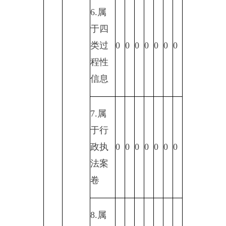
（四）
成信
无法提
息需
0
0
0
0
0
0
0
供
要另
行制
作
3.补
三、
正后
本年
申请
0
0
0
0
0
0
0
度办
内容
理结
仍不
果
明确
1.信
访举