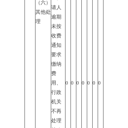
0
0
0
0
0
0
0
0
0
0
0
0
0
0
0
五、存在的主要问题及改进情
况
（一）存在的主要问题
公开意识不强：干部对政府信
息公开的重大意义认识不到位，对
政府信息公开的要求理解不透，公
开的内容不全面、不完整；需要公
开的信息，均需要各业务科室对
接，存在科室反应不及时，未提供
相关公示材料，沟通不畅的问题。
（二）改进措施