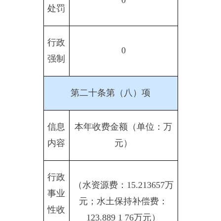
申请人情况
法人或其他
（本列数据的勾
组织
稽关系为：第一
项加第二项之
自
社
法
总
和，等于第三项
然
商
科
会
律
计
加第四项之和）
人
业
研
公
服
其
企
机
益
务
他
业
构
组
机
织
构
一、本年新收政
府信息公开申请
0
0
0
0
0
0
0